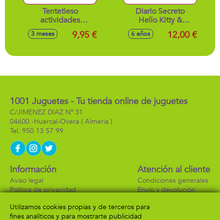
Tentetieso
Diario Secreto
actividades
Hello Kitty &
Unicornio
Friends. Electronico
9,95 €
12,00 €
3 meses
6 años
11x17x11cm
y Sonido
1001 Juguetes - Tu tienda online de juguetes
C/JIMENEZ DIAZ Nº 31
04600 -
Huercal-Overa
( Almeria )
950 13 57 99
Información
Atención al cliente
Aviso legal
Condiciones generales
Política de privacidad
Envío y devolución
Política de cookies
Contacto
Utilizamos cookies propias y de terceros para
Formas de pago
fines analíticos y para mostrarte publicidad