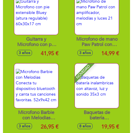
Guitarra y
Microfono de mano
Microfono con pie
Paw Patrol con
extensible Bluey
amplificador,
41,95 €
14,99 €
3 años
3 años
(altura regulable)
melodías y luces 21
60x30x17 cm
cm
NOVEDAD
Microfono Barbie
Baquetas de
con Melodias
batería
Conecta tu
inalambricas con
26,95 €
19,95 €
3 años
8 años
dispositivo
altavoz, luz y