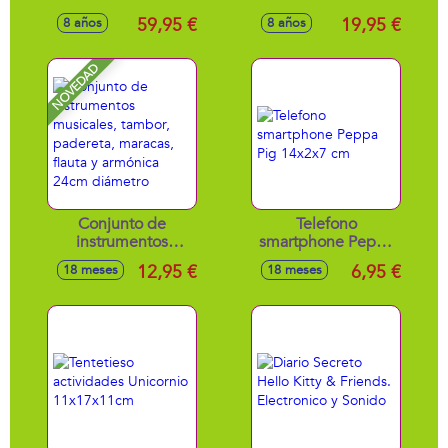
altavoces para DJ
luces disco Go
59,95 €
19,95 €
8 años
8 años
20x60x19 cm
Party 17,5x15,5x15
cm
NOVEDAD
Conjunto de
Telefono
instrumentos
smartphone Peppa
musicales, tambor,
Pig 14x2x7 cm
12,95 €
6,95 €
18 meses
18 meses
padereta, maracas,
flauta y armónica
24cm diámetro