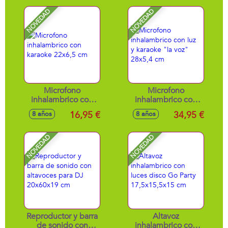
bluetooth y canta
sonido 35x3 cm
tus canciones
NOVEDAD
NOVEDAD
favoritas. 52x9x42
cm
Microfono
Microfono
inhalambrico con
inhalambrico con
karaoke 22x6,5 cm
luz y karaoke "la
16,95 €
34,95 €
8 años
8 años
voz" 28x5,4 cm
NOVEDAD
NOVEDAD
Reproductor y barra
Altavoz
de sonido con
inhalambrico con