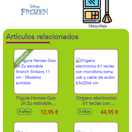
Maquillaje
Artículos relacionados
NOVEDAD
Figura Heroes Goo
Organo electronico
Jit Zu estirable
61 teclas con
Stretch Strikers 11
microfono,toma
12,95 €
44,95 €
4 años
3 años
cm - Modelos
usb y cable de
surtidos
audio 63x20x6 cm