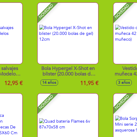
NOVEDAD
NOVEDAD
 salvajes
Bola Hypergel X-Shot en
Vestid
Modelos
blister (20.000 bolas de
muñeca 42
s
gel) 12cm
m
12,95 €
11,95 €
14 años
3 años
NOVEDAD
NOVEDAD