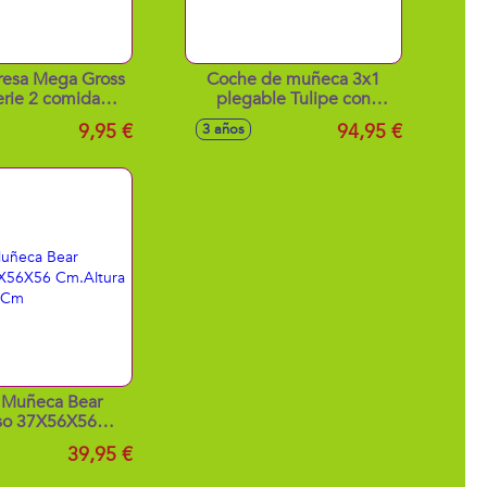
resa Mega Gross
Coche de muñeca 3x1
erie 2 comida
plegable Tulipe con
sa 9'5 x 9'5 x
BOLSO para muñecas de
9,95 €
94,95 €
3 años
9'5cm
hasta 48 cm. 41x62x70 cm
 Muñeca Bear
so 37X56X56
 Manillar 55 Cm
39,95 €