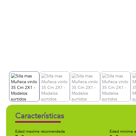
Características
Edad maxima recomendada
Edad minima a