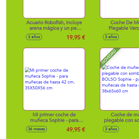
Acuario Robofish, incluye
Coche De M
arena mágica y un pez
Plegable Ver
exclusivo 29X28X14 cm
Sombrilla.Para
19,95 €
3 años
3 años
De Hasta
Cm.38X65X
NOVEDAD
Mi primer coche de
Coche de m
muñeca Sophie - para
plegable con so
muñecas de hasta 42 cm.
BOLSO Sophie
49,95 €
36 meses
3 años
35X50X56 cm
muñecas de has
38x65x60