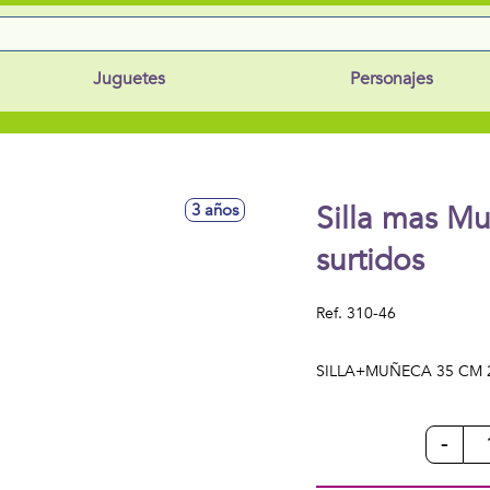
Juguetes
Personajes
Silla mas M
3 años
surtidos
Ref.
310-46
SILLA+MUÑECA 35 CM 2
-