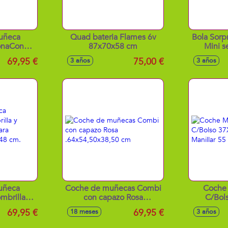
uñeca
Quad bateria Flames 6v
Bola Sorp
onaCon
87x70x58 cm
Mini s
 Muñecas
asquero
69,95 €
75,00 €
3 años
3 años
 48
60 Cm
uñeca
Coche de muñecas Combi
Coche
mbrilla y
con capazo Rosa
C/Bol
 - para
.64x54,50x38,50 cm
Cm.Altura
69,95 €
69,95 €
18 meses
3 años
ta 48 cm.
 cm