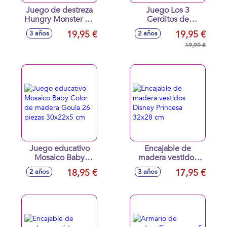
Juego de destreza
Juego Los 3
Hungry Monster de
Cerditos de
madera Goula,
madera Goula, los
19,95 €
19,95 €
3 años
2 años
prepara la pizza
cerditos tienen que
antes de que el
llegar a casa antes
19,99 €
monstruo tragón se
que el lobo
lo coma
Juego educativo
Encajable de
Mosaico Baby
madera vestidos
Color de madera
Disney Princesa
18,95 €
17,95 €
2 años
3 años
Goula 26 piezas
32x28 cm
30x22x5 cm