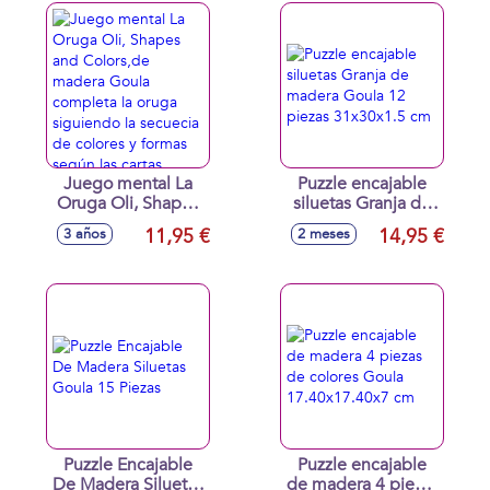
madera Goula.
Juego mental La
Puzzle encajable
Oruga Oli, Shapes
siluetas Granja de
and Colors,de
madera Goula 12
11,95 €
14,95 €
3 años
2 meses
madera Goula
piezas 31x30x1.5
completa la oruga
cm
siguiendo la
secuecia de colores
y formas según las
cartas
Puzzle Encajable
Puzzle encajable
De Madera Siluetas
de madera 4 piezas