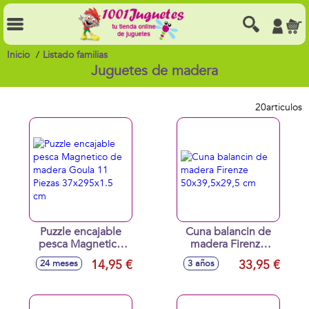
Inicio
Listado familias
Juguetes de madera
20
articulos
Puzzle encajable
Cuna balancin de
pesca Magnetico
madera Firenze
de madera Goula
50x39,5x29,5 cm
14,95 €
33,95 €
24 meses
3 años
11 Piezas
37x295x1.5 cm