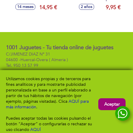
Goula 15 Piezas
de colores Goula
14,95 €
9,95 €
14 meses
2 años
17.40x17.40x7 cm
1001 Juguetes - Tu tienda online de juguetes
C/JIMENEZ DIAZ Nº 31
04600 -
Huercal-Overa
( Almeria )
950 13 57 99
Utilizamos cookies propias y de terceros para
fines analíticos y para mostrarte publicidad
Información
Atención al cliente
personalizada en base a un perfil elaborado a
Aviso legal
Condiciones generales
partir de tus hábitos de navegación (por
Política de privacidad
Envío y devolución
ejemplo, páginas visitadas). Clica
AQUÍ para
Aceptar
Política de cookies
Contacto
más información
.
Formas de pago
Puedes aceptar todas las cookies pulsando el
botón “Aceptar” o configurarlas o rechazar su
uso clicando
AQUÍ
Filtrar
Borrar filtro