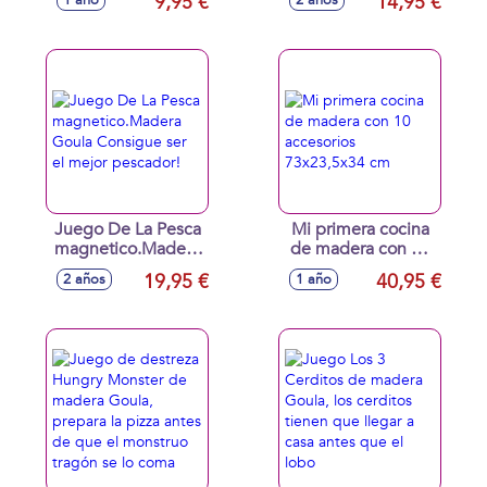
9,95 €
14,95 €
1 año
2 años
Marinas 4 Piezas
Comida 14 Piezas
Juego De La Pesca
Mi primera cocina
magnetico.Madera
de madera con 10
Goula Consigue ser
accesorios
19,95 €
40,95 €
2 años
1 año
el mejor pescador!
73x23,5x34 cm