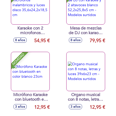
Karaoke con 2
Mesa de mezclas
microfonos
de DJ con karaoke
inalambricos y
y 2 altavoces
54,95 €
79,95 €
8 años
8 años
luces disco
blanco 52,2x25,8x5
35,6x24,2x18,5 cm
cm - Modelos
surtidos
NOVEDAD
Micrófono Karaoke
Organo musical
con bluetooth en
con 8 notas, letras y
color blanco 23cm
luces 39x6x23 cm -
12,95 €
12,95 €
3 años
3 años
Modelos surtidos