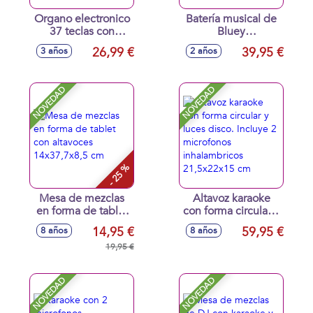
Organo electronico
Batería musical de
37 teclas con
Bluey
microfono, toma
24,2x30,9x13,1 cm
26,99 €
39,95 €
3 años
2 años
usb con cable de
audio. 43x16x5,40
cm
NOVEDAD
NOVEDAD
- 25 %
Mesa de mezclas
Altavoz karaoke
en forma de tablet
con forma circular y
con altavoces
luces disco. Incluye
14,95 €
59,95 €
8 años
8 años
14x37,7x8,5 cm
2 microfonos
19,95 €
inhalambricos
21,5x22x15 cm
NOVEDAD
NOVEDAD