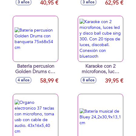
40,95 €
62,95 €
3 años
3 años
amplificador (altura
Bluetooth.
regulable)
60x30x17 cm
Bateria percusion
Karaoke con 2
Golden Drums con
microfonos, luces
banqueta
led y disco ball
58,99 €
39,95 €
4 años
8 años
75x68x54 cm
cube sing 300. Con
20 tipos de luces,
discoball. Conexión
con bluetooth