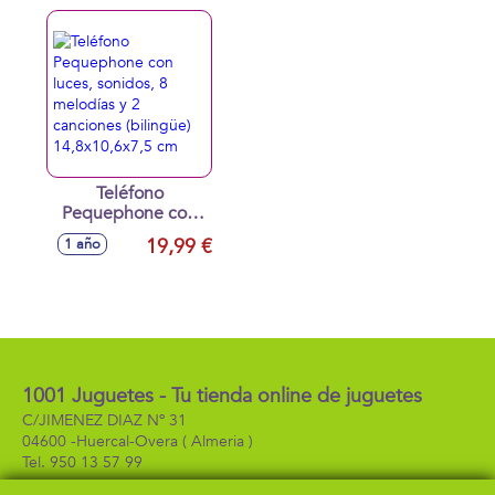
Teléfono
Pequephone con
luces, sonidos, 8
19,99 €
1 año
melodías y 2
canciones
(bilingüe)
14,8x10,6x7,5 cm
1001 Juguetes - Tu tienda online de juguetes
C/JIMENEZ DIAZ Nº 31
04600 -
Huercal-Overa
( Almeria )
950 13 57 99