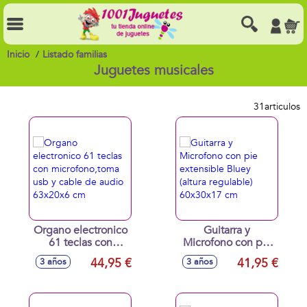
Inicio
Listado familias
Juguetes musicales
31
articulos
Organo electronico
Guitarra y
61 teclas con
Microfono con pie
microfono,toma
extensible Bluey
44,95 €
41,95 €
3 años
3 años
usb y cable de
(altura regulable)
audio 63x20x6 cm
60x30x17 cm