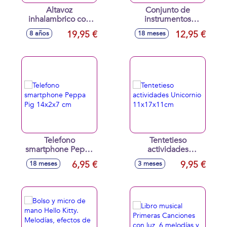
Altavoz
Conjunto de
inhalambrico con
instrumentos
luces disco Go
musicales, tambor,
19,95 €
12,95 €
8 años
18 meses
Party 17,5x15,5x15
padereta, maracas,
cm
flauta y armónica
24cm diámetro
Telefono
Tentetieso
smartphone Peppa
actividades
Pig 14x2x7 cm
Unicornio
6,95 €
9,95 €
18 meses
3 meses
11x17x11cm