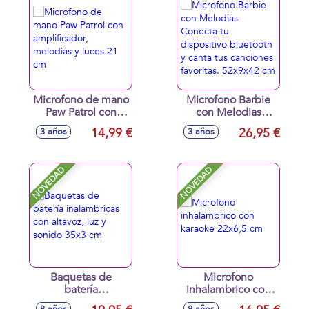
Microfono de mano
Microfono Barbie
Paw Patrol con
con Melodias
amplificador,
Conecta tu
14,99 €
26,95 €
3 años
3 años
melodías y luces 21
dispositivo
cm
bluetooth y canta
tus canciones
NOVEDAD
NOVEDAD
favoritas. 52x9x42
cm
Baquetas de
Microfono
batería
inhalambrico con
inalambricas con
karaoke 22x6,5 cm