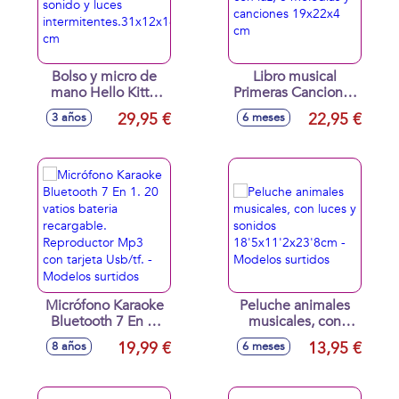
Bolso y micro de
Libro musical
mano Hello Kitty.
Primeras Canciones
Melodías, efectos
con luz, 6 melodías
29,95 €
22,95 €
3 años
6 meses
de sonido y luces
y canciones
intermitentes.31x12x16
19x22x4 cm
cm
Micrófono Karaoke
Peluche animales
Bluetooth 7 En 1.
musicales, con
20 vatios bateria
luces y sonidos
19,99 €
13,95 €
8 años
6 meses
recargable.
18'5x11'2x23'8cm -
Reproductor Mp3
Modelos surtidos
con tarjeta Usb/tf. -