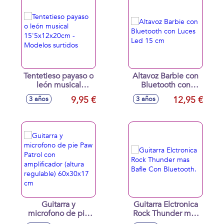
Modelos surtidos
Tentetieso payaso o
Altavoz Barbie con
león musical
Bluetooth con
15'5x12x20cm -
Luces Led 15 cm
9,95 €
12,95 €
3 años
3 años
Modelos surtidos
Guitarra y
Guitarra Elctronica
microfono de pie
Rock Thunder mas
Paw Patrol con
Bafle Con