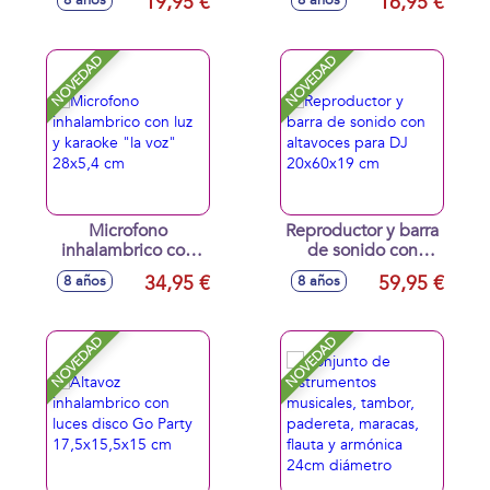
19,95 €
16,95 €
8 años
8 años
altavoz, luz y
sonido 35x3 cm
NOVEDAD
NOVEDAD
Microfono
Reproductor y barra
inhalambrico con
de sonido con
luz y karaoke "la
altavoces para DJ
34,95 €
59,95 €
8 años
8 años
voz" 28x5,4 cm
20x60x19 cm
NOVEDAD
NOVEDAD