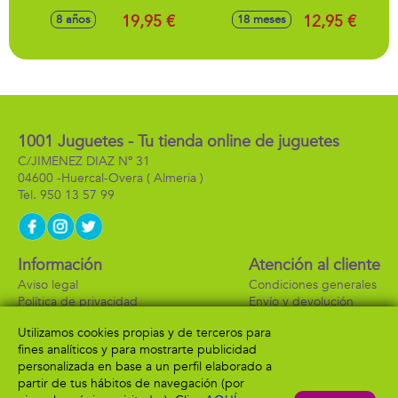
luces disco Go
musicales, tambor,
19,95 €
12,95 €
8 años
18 meses
Party 17,5x15,5x15
padereta, maracas,
cm
flauta y armónica
24cm diámetro
1001 Juguetes - Tu tienda online de juguetes
C/JIMENEZ DIAZ Nº 31
04600 -
Huercal-Overa
( Almeria )
950 13 57 99
Información
Atención al cliente
Aviso legal
Condiciones generales
Política de privacidad
Envío y devolución
Política de cookies
Contacto
Utilizamos cookies propias y de terceros para
Formas de pago
fines analíticos y para mostrarte publicidad
personalizada en base a un perfil elaborado a
partir de tus hábitos de navegación (por