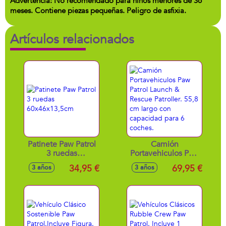
Advertencia: No recomendado para niños menores de 36
meses. Contiene piezas pequeñas. Peligro de asfixia.
Artículos relacionados
Patinete Paw Patrol
Camión
3 ruedas
Portavehiculos Paw
60x46x13,5cm
Patrol Launch &
34,95 €
69,95 €
3 años
3 años
Rescue Patroller.
55,8 cm largo con
capacidad para 6
coches.