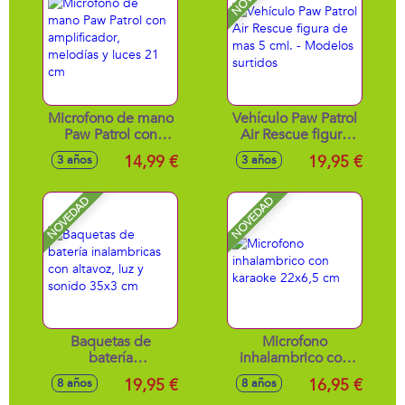
Microfono de mano
Vehículo Paw Patrol
Paw Patrol con
Air Rescue figura
amplificador,
de mas 5 cml. -
14,99 €
19,95 €
3 años
3 años
melodías y luces 21
Modelos surtidos
cm
NOVEDAD
NOVEDAD
Baquetas de
Microfono
batería
inhalambrico con
inalambricas con
karaoke 22x6,5 cm
19,95 €
16,95 €
8 años
8 años
altavoz, luz y