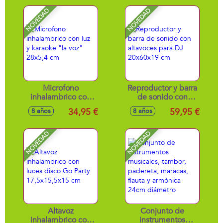
sonido 35x3 cm
NOVEDAD
NOVEDAD
Microfono
Reproductor y barra
inhalambrico con
de sonido con
luz y karaoke "la
altavoces para DJ
34,95 €
59,95 €
8 años
8 años
voz" 28x5,4 cm
20x60x19 cm
NOVEDAD
NOVEDAD
Altavoz
Conjunto de
inhalambrico con
instrumentos