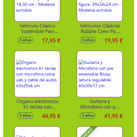
Vehículo Clásico
Vehículos Clásicos
Sostenible Paw
Rubble Crew Paw
Patrol.Incluye
Patrol. Incluye 1
17,95 €
19,95 €
3 años
3 años
Figura. 18,30 cm -
figura. 39x24x24
Modelos surtidos
cm - Modelos
surtidos
Organo electronico
Guitarra y
61 teclas con
Microfono con pie
microfono,toma
extensible Bluey
44,95 €
41,95 €
3 años
3 años
usb y cable de
(altura regulable)
audio 63x20x6 cm
60x30x17 cm
NOVEDAD