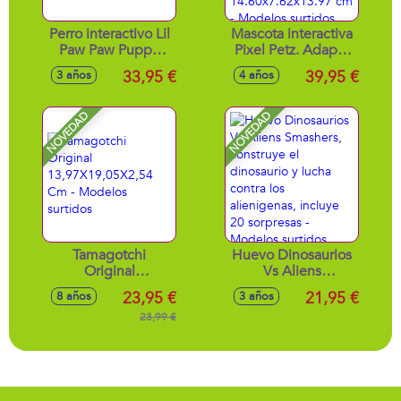
Perro interactivo Lil
Mascota interactiva
Paw Paw Puppy
Pixel Petz. Adapta
Pets Alive ladra y
su personalidad en
33,95 €
39,95 €
3 años
4 años
camina como un
función de tus
perro real
interacciones.Responde
30x18x30'4cm
a tu voz.
NOVEDAD
NOVEDAD
14.60x7.62x13.97
cm - Modelos
surtidos
Tamagotchi
Huevo Dinosaurios
Original
Vs Aliens
13,97X19,05X2,54
Smashers,
23,95 €
21,95 €
8 años
3 años
Cm - Modelos
construye el
surtidos
23,99 €
dinosaurio y lucha
contra los
alienigenas, incluye
20 sorpresas -
Modelos surtidos