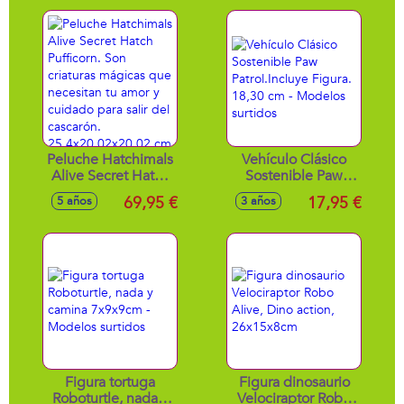
Peluche Hatchimals
Vehículo Clásico
Alive Secret Hatch
Sostenible Paw
Pufficorn. Son
Patrol.Incluye
69,95 €
17,95 €
5 años
3 años
criaturas mágicas
Figura. 18,30 cm -
que necesitan tu
Modelos surtidos
amor y cuidado
para salir del
cascarón.
25,4x20,02x20,02
cm
Figura tortuga
Figura dinosaurio
Roboturtle, nada y
Velociraptor Robo