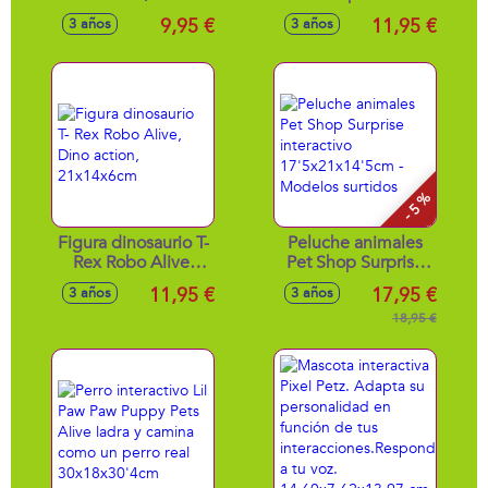
camina 7x9x9cm -
Alive, Dino action,
9,95 €
11,95 €
3 años
3 años
Modelos surtidos
26x15x8cm
- 5 %
Figura dinosaurio T-
Peluche animales
Rex Robo Alive,
Pet Shop Surprise
Dino action,
interactivo
11,95 €
17,95 €
3 años
3 años
21x14x6cm
17'5x21x14'5cm -
Modelos surtidos
18,95 €