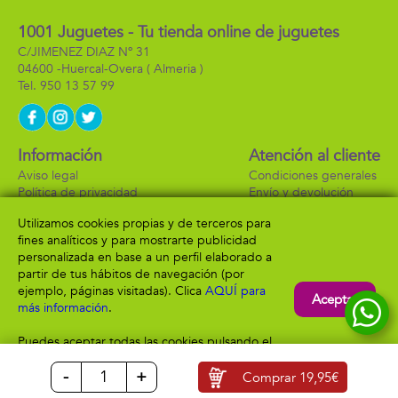
1001 Juguetes - Tu tienda online de juguetes
C/JIMENEZ DIAZ Nº 31
04600 -
Huercal-Overa
( Almeria )
950 13 57 99
Información
Atención al cliente
Aviso legal
Condiciones generales
Política de privacidad
Envío y devolución
Política de cookies
Contacto
Utilizamos cookies propias y de terceros para
Formas de pago
fines analíticos y para mostrarte publicidad
personalizada en base a un perfil elaborado a
partir de tus hábitos de navegación (por
ejemplo, páginas visitadas). Clica
AQUÍ para
Aceptar
más información
.
Puedes aceptar todas las cookies pulsando el
botón “Aceptar” o configurarlas o rechazar su
-
+
uso clicando
AQUÍ
Comprar
19,95€