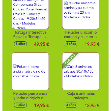
Tortuga Interactiva
Peluche unicornio
Salva La Tortuga. Te
camina y su cuerno
Compensara Si La
se ilumina 23 cm -
49,95 €
19,95 €
5 años
4 años
Cuidas. Pone
Modelos surtidos
Huevos! Dale De
Comer y Curala.
NOVEDAD
19,20x34x20 cm. -
Modelos surtidos
Peluche perro anda
Caja 6 animales
y ladra dirigido con
salvajes
cable 22 cm.
30x10x13cm -
19,95 €
12,95 €
3 años
3 años
Modelos surtidos