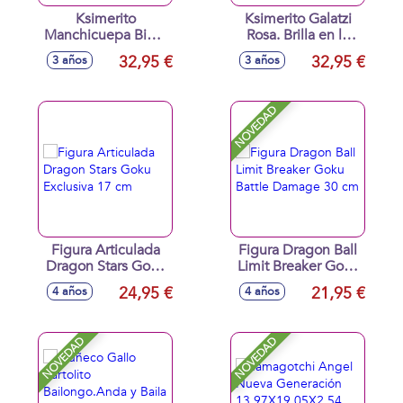
Ksimerito
Ksimerito Galatzi
Manchicuepa Biuty
Rosa. Brilla en la
Taim. Incluye
oscuridad.
32,95 €
32,95 €
3 años
3 años
accesorios para su
18,5x16x19,5 cm
sesion de belleza.
18,5x16x19,5 cm
NOVEDAD
Figura Articulada
Figura Dragon Ball
Dragon Stars Goku
Limit Breaker Goku
Exclusiva 17 cm
Battle Damage 30
24,95 €
21,95 €
4 años
4 años
cm
NOVEDAD
NOVEDAD