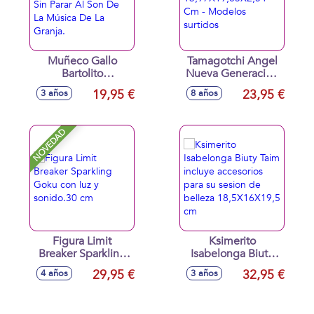
Muñeco Gallo
Tamagotchi Angel
Bartolito
Nueva Generación
Bailongo.Anda y
13,97X19,05X2,54
19,95 €
23,95 €
3 años
8 años
Baila Sin Parar Al
Cm - Modelos
Son De La Música
surtidos
De La Granja.
NOVEDAD
Figura Limit
Ksimerito
Breaker Sparkling
Isabelonga Biuty
Goku con luz y
Taim incluye
29,95 €
32,95 €
4 años
3 años
sonido.30 cm
accesorios para su
sesion de belleza
18,5X16X19,5 cm