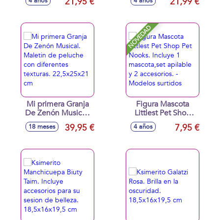
21,95 €
21,99 €
4 años
4 años
30 cm
30 cm
NOVEDAD
Mi primera Granja
Figura Mascota
De Zenón Musical.
Littlest Pet Shop
Maletin de peluche
Pet Nooks. Incluye
39,95 €
7,95 €
18 meses
4 años
con diferentes
1 mascota,set
texturas.
apilable y 2
22,5x25x21 cm
accesorios. -
Modelos surtidos