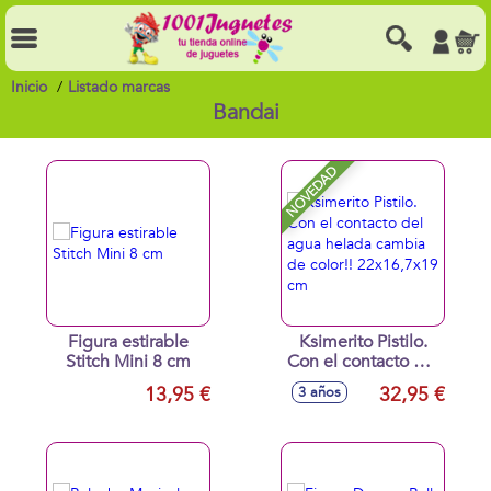
Inicio
Listado marcas
Bandai
NOVEDAD
Figura estirable
Ksimerito Pistilo.
Stitch Mini 8 cm
Con el contacto del
agua helada
13,95 €
32,95 €
3 años
cambia de color!!
22x16,7x19 cm