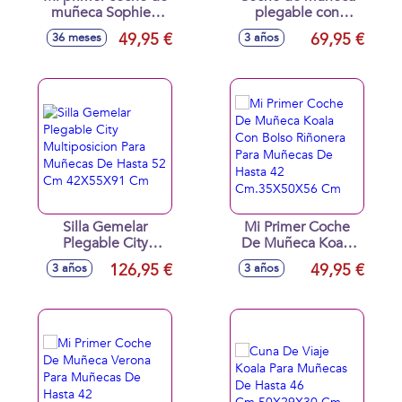
muñeca Sophie -
plegable con
para muñecas de
sombrilla y BOLSO
49,95 €
69,95 €
36 meses
3 años
hasta 42 cm.
Sophie - para
35X50X56 cm
muñecas de hasta
48 cm. 38x65x60
cm
Silla Gemelar
Mi Primer Coche
Plegable City
De Muñeca Koala
Multiposicion Para
Con Bolso Riñonera
126,95 €
49,95 €
3 años
3 años
Muñecas De Hasta
Para Muñecas De
52 Cm 42X55X91
Hasta 42
Cm
Cm.35X50X56 Cm