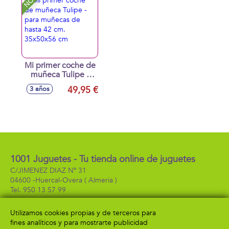
Mi primer coche de
muñeca Tulipe -
para muñecas de
49,95 €
3 años
hasta 42 cm.
35x50x56 cm
1001 Juguetes - Tu tienda online de juguetes
C/JIMENEZ DIAZ Nº 31
04600 -
Huercal-Overa
( Almeria )
950 13 57 99
Utilizamos cookies propias y de terceros para
fines analíticos y para mostrarte publicidad