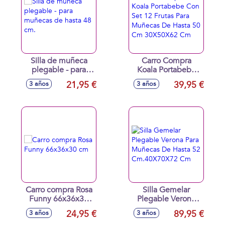
Silla de muñeca
Carro Compra
plegable - para
Koala Portabebe
muñecas de hasta
Con Set 12 Frutas
21,95 €
39,95 €
3 años
3 años
48 cm.
Para Muñecas De
Hasta 50 Cm
30X50X62 Cm
Carro compra Rosa
Silla Gemelar
Funny 66x36x30
Plegable Verona
cm
Para Muñecas De
24,95 €
89,95 €
3 años
3 años
Hasta 52