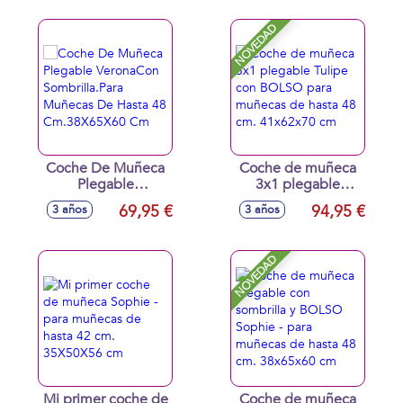
Cm.40X70X72 Cm
NOVEDAD
Coche De Muñeca
Coche de muñeca
Plegable
3x1 plegable
VeronaCon
Tulipe con BOLSO
69,95 €
94,95 €
3 años
3 años
Sombrilla.Para
para muñecas de
Muñecas De Hasta
hasta 48 cm.
48 Cm.38X65X60
41x62x70 cm
NOVEDAD
Cm
Mi primer coche de
Coche de muñeca