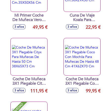
Mi Primer Coche
Cuna De Viaje
De Muñeca Verona
Koala Para
Para Muñecas De
Muñecas De Hasta
49,95 €
22,95 €
3 años
3 años
Hasta 42
46 Cm.50X29X30
Cm.35X50X56 Cm
Cm
Coche De Muñeca
Coche De Muñeca
3X1 Plegable Cityx
3X1 Plegable Coco
Para Muñecas De
Con Mochila Para
111,95 €
99,95 €
3 años
3 años
Hasta 50 Cm
Muñecas De Hasta
38X65X73 Cm
48 Cm 41X62X70
Cm
NOVEDAD