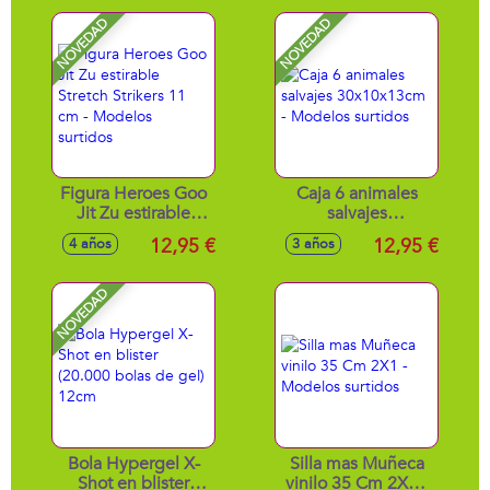
NOVEDAD
NOVEDAD
Figura Heroes Goo
Caja 6 animales
Jit Zu estirable
salvajes
Stretch Strikers 11
30x10x13cm -
12,95 €
12,95 €
4 años
3 años
cm - Modelos
Modelos surtidos
surtidos
NOVEDAD
Bola Hypergel X-
Silla mas Muñeca
Shot en blister
vinilo 35 Cm 2X1 -