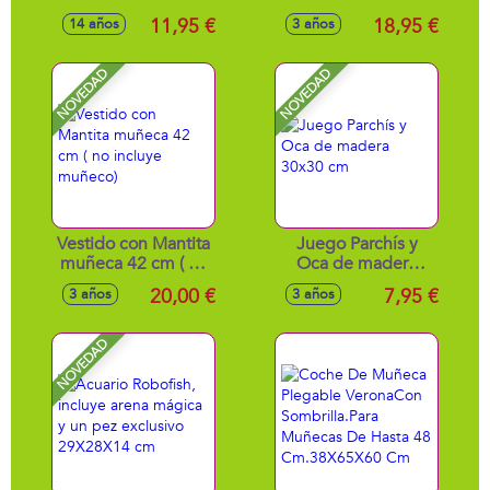
(20.000 bolas de
Modelos surtidos
11,95 €
18,95 €
14 años
3 años
gel) 12cm
NOVEDAD
NOVEDAD
Vestido con Mantita
Juego Parchís y
muñeca 42 cm ( no
Oca de madera
incluye muñeco)
30x30 cm
20,00 €
7,95 €
3 años
3 años
NOVEDAD