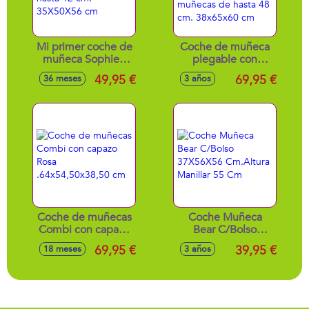
Mi primer coche de
Coche de muñeca
muñeca Sophie -
plegable con
para muñecas de
sombrilla y BOLSO
49,95 €
69,95 €
36 meses
3 años
hasta 42 cm.
Sophie - para
35X50X56 cm
muñecas de hasta
48 cm. 38x65x60
cm
Coche de muñecas
Coche Muñeca
Combi con capazo
Bear C/Bolso
Rosa
37X56X56
69,95 €
39,95 €
18 meses
3 años
.64x54,50x38,50
Cm.Altura Manillar
cm
55 Cm