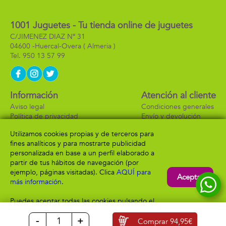
1001 Juguetes - Tu tienda online de juguetes
C/JIMENEZ DIAZ Nº 31
04600 -
Huercal-Overa
( Almeria )
950 13 57 99
Información
Atención al cliente
Aviso legal
Condiciones generales
Política de privacidad
Envío y devolución
Política de cookies
Contacto
Utilizamos cookies propias y de terceros para
Formas de pago
fines analíticos y para mostrarte publicidad
personalizada en base a un perfil elaborado a
partir de tus hábitos de navegación (por
ejemplo, páginas visitadas). Clica
AQUÍ para
Aceptar
más información
.
Puedes aceptar todas las cookies pulsando el
botón “Aceptar” o configurarlas o rechazar su
-
+
uso clicando
AQUÍ
Comprar
94,95€