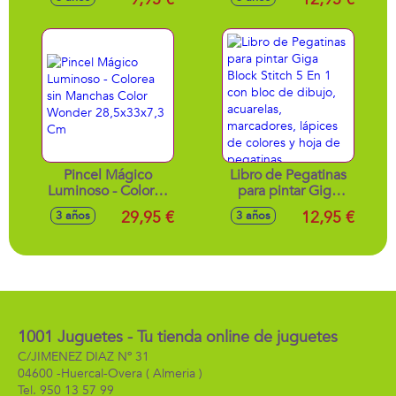
En 1
Pincel Mágico
Libro de Pegatinas
Luminoso - Colorea
para pintar Giga
sin Manchas Color
Block Stitch 5 En 1
29,95 €
12,95 €
3 años
3 años
Wonder
con bloc de dibujo,
28,5x33x7,3 Cm
acuarelas,
marcadores,
lápices de colores y
hoja de pegatinas
1001 Juguetes - Tu tienda online de juguetes
C/JIMENEZ DIAZ Nº 31
04600 -
Huercal-Overa
( Almeria )
950 13 57 99