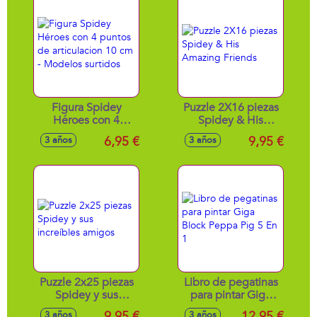
Figura Spidey
Puzzle 2X16 piezas
Héroes con 4
Spidey & His
puntos de
Amazing Friends
6,95 €
9,95 €
3 años
3 años
articulacion 10 cm -
Modelos surtidos
Puzzle 2x25 piezas
Libro de pegatinas
Spidey y sus
para pintar Giga
increíbles amigos
Block Peppa Pig 5
9,95 €
12,95 €
3 años
3 años