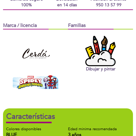
100%
en 14 días
950 13 57 99
Marca / licencia
Familias
Dibujar y pintar
Características
Colores disponibles
Edad minima recomendada
BLUE
3 años