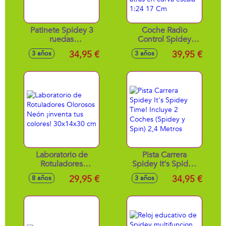
Patinete Spidey 3
Coche Radio
ruedas
Control Spidey
60x46x13,5cm
Web Crawler,
34,95 €
39,95 €
3 años
3 años
funciona adelante y
marcha atrás en
curva escala 1:24
17 Cm
Laboratorio de
Pista Carrera
Rotuladores
Spidey It's Spidey
Olorosos Neón
Time! Incluye 2
29,95 €
34,95 €
8 años
3 años
¡inventa tus colores!
Coches (Spidey y
30x14x30 cm
Spin) 2,4 Metros