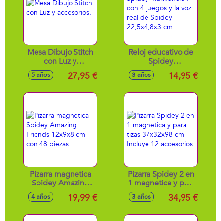
Mesa Dibujo Stitch
Reloj educativo de
con Luz y
Spidey
accesorios.
multifuncion con 4
27,95 €
14,95 €
5 años
3 años
juegos y la voz real
de Spidey
22,5x4,8x3 cm
Pizarra magnetica
Pizarra Spidey 2 en
Spidey Amazing
1 magnetica y para
Friends 12x9x8 cm
tizas 37x32x98 cm
19,99 €
34,95 €
4 años
3 años
con 48 piezas
Incluye 12
accesorios