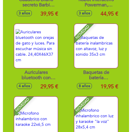
secreto Barbi
Powerman,
electrónico con
Habla,baila y toca
39,95 €
44,95 €
3 años
3 años
codigo Secreto
música. Con
efectos de luces y
efectos de luces y
sonido.
sonidos.
NOVEDAD
24,1x6,5x18 cm
26.5x14.9x11.5 cm
Auriculares
Baquetas de
bluetooth con
batería
orejas de gato y
inalambricas con
29,95 €
19,95 €
4 años
8 años
luces. Para
altavoz, luz y
escuchar música
sonido 35x3 cm
sin cable.
NOVEDAD
NOVEDAD
24,40X46X37 cm