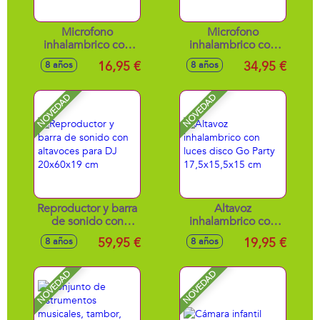
Microfono
Microfono
inhalambrico con
inhalambrico con
karaoke 22x6,5 cm
luz y karaoke "la
16,95 €
34,95 €
8 años
8 años
voz" 28x5,4 cm
NOVEDAD
NOVEDAD
Reproductor y barra
Altavoz
de sonido con
inhalambrico con
altavoces para DJ
luces disco Go
59,95 €
19,95 €
8 años
8 años
20x60x19 cm
Party 17,5x15,5x15
cm
NOVEDAD
NOVEDAD