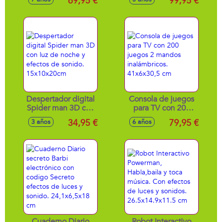
69,95 €
99,95 €
diseño ergonomico
cámara y video HD
y visión noctura
y 1 rollo de papel
¡también hace
de impresión
fotos!
9x13,5x5 cm
16,2x12,1x6,9 cm
Despertador digital
Consola de juegos
Spider man 3D con
para TV con 200
luz de noche y
juegos 2 mandos
34,95 €
79,95 €
3 años
6 años
efectos de sonido.
inalámbricos.
15x10x20cm
41x6x30,5 cm
Cuaderno Diario
Robot Interactivo