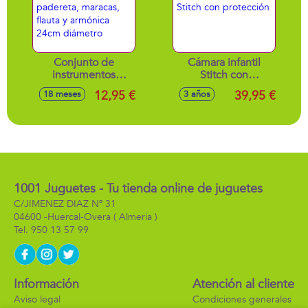
Conjunto de
Cámara infantil
instrumentos
Stitch con
musicales, tambor,
protección
12,95 €
39,95 €
18 meses
3 años
padereta, maracas,
flauta y armónica
24cm diámetro
1001 Juguetes - Tu tienda online de juguetes
C/JIMENEZ DIAZ Nº 31
04600 -
Huercal-Overa
( Almeria )
950 13 57 99
Información
Atención al cliente
Aviso legal
Condiciones generales