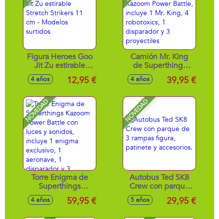
Figura Heroes Goo
Camión Mr. King
Jit Zu estirable
de Superthings
Stretch Strikers 11
Kazoom Power
12,95 €
39,95 €
4 años
4 años
cm - Modelos
Battle, incluye 1 Mr.
surtidos
King, 4 robotoxics,
1 disparador y 3
NOVEDAD
NOVEDAD
proyectiles
Torre Enigma de
Autobus Ted SK8
Superthings
Crew con parque
Kazoom Power
de 3 rampas figura,
59,95 €
29,95 €
4 años
5 años
Battle con luces y
patinete y
sonidos, incluye 1
accesorios.