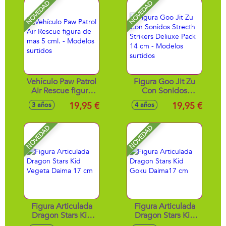
enigma exclusivo,
NOVEDAD
NOVEDAD
1 aeronave, 1
disparador y 3
proyectiles
Vehículo Paw Patrol
Figura Goo Jit Zu
Air Rescue figura
Con Sonidos
de mas 5 cml. -
Strecth Strikers
19,95 €
19,95 €
3 años
4 años
Modelos surtidos
Deliuxe Pack 14 cm
- Modelos surtidos
NOVEDAD
NOVEDAD
Figura Articulada
Figura Articulada
Dragon Stars Kid
Dragon Stars Kid
Vegeta Daima 17
Goku Daima17 cm