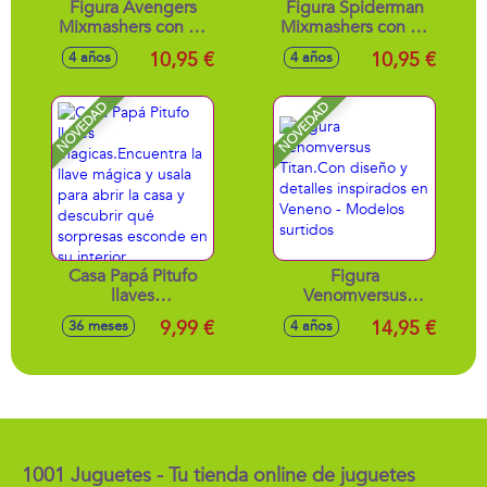
Figura Avengers
Figura Spiderman
Mixmashers con 16
Mixmashers con 16
puntos de
puntos de
10,95 €
10,95 €
4 años
4 años
conexion 12 cm. -
conexion. 12 cm -
Modelos surtidos
Modelos surtidos
NOVEDAD
NOVEDAD
Casa Papá Pitufo
Figura
llaves
Venomversus
magicas.Encuentra
Titan.Con diseño y
9,99 €
14,95 €
36 meses
4 años
la llave mágica y
detalles inspirados
usala para abrir la
en Veneno -
casa y descubrir
Modelos surtidos
qué sorpresas
esconde en su
interior.
1001 Juguetes - Tu tienda online de juguetes