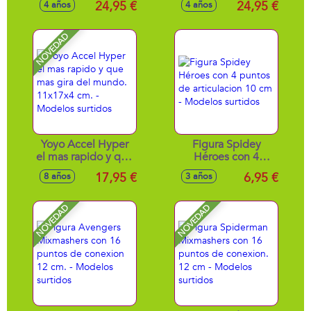
24,95 €
24,95 €
4 años
4 años
cm
NOVEDAD
Yoyo Accel Hyper
Figura Spidey
el mas rapido y que
Héroes con 4
mas gira del
puntos de
17,95 €
6,95 €
8 años
3 años
mundo. 11x17x4
articulacion 10 cm -
cm. - Modelos
Modelos surtidos
surtidos
NOVEDAD
NOVEDAD