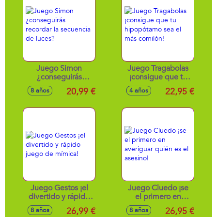
Juego Simon
Juego Tragabolas
¿conseguirás
¡consigue que tu
recordar la
hipopótamo sea el
20,99 €
22,95 €
8 años
4 años
secuencia de
más comilón!
luces?
Juego Gestos ¡el
Juego Cluedo ¡se
divertido y rápido
el primero en
juego de mímica!
averiguar quién es
26,99 €
26,95 €
8 años
8 años
el asesino!