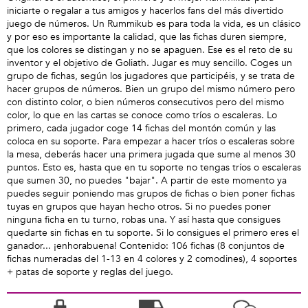
iniciarte o regalar a tus amigos y hacerlos fans del más divertido
juego de números. Un Rummikub es para toda la vida, es un clásico
y por eso es importante la calidad, que las fichas duren siempre,
que los colores se distingan y no se apaguen. Ese es el reto de su
inventor y el objetivo de Goliath. Jugar es muy sencillo. Coges un
grupo de fichas, según los jugadores que participéis, y se trata de
hacer grupos de números. Bien un grupo del mismo número pero
con distinto color, o bien números consecutivos pero del mismo
color, lo que en las cartas se conoce como tríos o escaleras. Lo
primero, cada jugador coge 14 fichas del montón común y las
coloca en su soporte. Para empezar a hacer tríos o escaleras sobre
la mesa, deberás hacer una primera jugada que sume al menos 30
puntos. Esto es, hasta que en tu soporte no tengas tríos o escaleras
que sumen 30, no puedes "bajar". A partir de este momento ya
puedes seguir poniendo mas grupos de fichas o bien poner fichas
tuyas en grupos que hayan hecho otros. Si no puedes poner
ninguna ficha en tu turno, robas una. Y así hasta que consigues
quedarte sin fichas en tu soporte. Si lo consigues el primero eres el
ganador... ¡enhorabuena! Contenido: 106 fichas (8 conjuntos de
fichas numeradas del 1-13 en 4 colores y 2 comodines), 4 soportes
+ patas de soporte y reglas del juego.