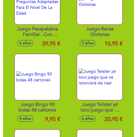
Juego Pasapalabra
Juego Ranas
Familiar . Con
Glotonas
Preguntas
39,95 €
10,95 €
6 años
3 años
Adaptadas Para El
Nivel De La Edad
Juego Bingo 90
Juego Twister ¡el
bolas 48 cartones
loco juego que os
retorcerá de risa!
9,95 €
20,95 €
4 años
6 años