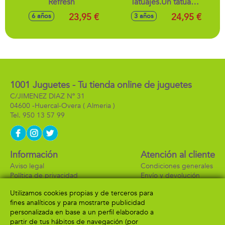
Refresh
Tatuajes.Un tatuaje
temporal con un
23,95 €
24,95 €
6 años
3 años
acabado increíble
1001 Juguetes - Tu tienda online de juguetes
C/JIMENEZ DIAZ Nº 31
04600 -
Huercal-Overa
( Almeria )
950 13 57 99
Información
Atención al cliente
Aviso legal
Condiciones generales
Política de privacidad
Envío y devolución
Política de cookies
Contacto
Utilizamos cookies propias y de terceros para
Formas de pago
fines analíticos y para mostrarte publicidad
personalizada en base a un perfil elaborado a
partir de tus hábitos de navegación (por