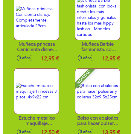
Muñeca princesa
Muñeca Barbie
Cenicienta disney.
fashionista. con
Completamente
looks desde los
12,95 €
12,95 €
3 años
3 años
articulada 29cm
más informales y
geniales hasta los
más hippy fashion -
NOVEDAD
Modelos surtidos
Estuche metalico
Bolso con abalorios
maquillaje
para hacer pulseras
Princesas 3 pisos.
y collares
12,50 €
13,95 €
3 años
3 años