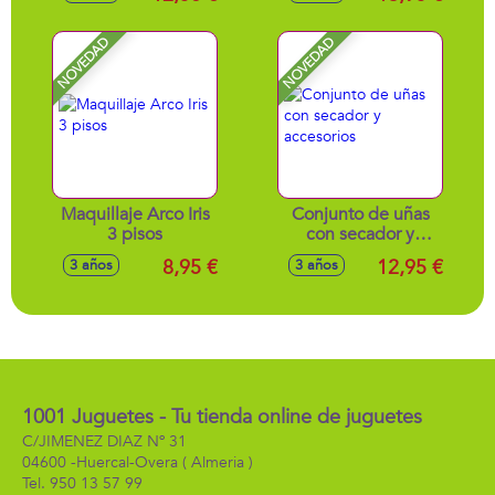
4x9x22 cm
32x9'5x25cm
NOVEDAD
NOVEDAD
Maquillaje Arco Iris
Conjunto de uñas
3 pisos
con secador y
accesorios
8,95 €
12,95 €
3 años
3 años
1001 Juguetes - Tu tienda online de juguetes
C/JIMENEZ DIAZ Nº 31
04600 -
Huercal-Overa
( Almeria )
950 13 57 99