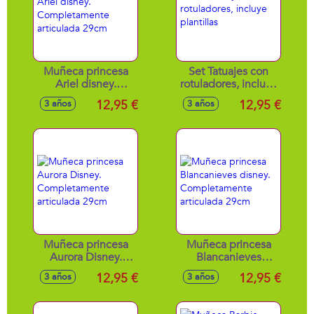
Muñeca princesa
Set Tatuajes con
Ariel disney.
rotuladores, incluye
Completamente
plantillas
12,95 €
12,95 €
3 años
3 años
articulada 29cm
Muñeca princesa
Muñeca princesa
Aurora Disney.
Blancanieves
Completamente
disney.
12,95 €
12,95 €
3 años
3 años
articulada 29cm
Completamente
articulada 29cm