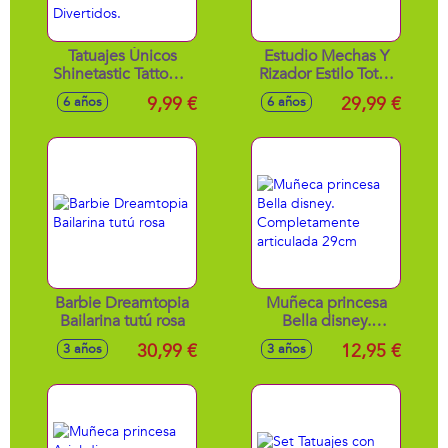
Tatuajes Únicos
Estudio Mechas Y
Shinetastic Tattoo &
Rizador Estilo Total.
Go.Podras
Da Color A Tu
9,99 €
29,99 €
6 años
6 años
Divertirte
Pelo!!!
Tatuándote En La
Piel Los Diseños
Mas Divertidos.
Barbie Dreamtopia
Muñeca princesa
Bailarina tutú rosa
Bella disney.
Completamente
30,99 €
12,95 €
3 años
3 años
articulada 29cm