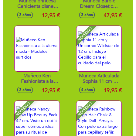
Muñeca princesa
Muñeca Barbie
Cenicienta disney.
Dream Closet con
Completamente
Armario de
12,95 €
47,95 €
3 años
3 años
articulada 29cm
ensueño. Incluye
compartimentos y
accesorios.
NOVEDAD
Muñeco Ken
Muñeca Articulada
Fashionista a la
Sophia 11 cm y
ultima moda -
Unicornio Wildstar
12,95 €
19,95 €
3 años
4 años
Modelos surtidos
de 12 cm. Incluye
Cepillo para el
cuidado del pelo.
NOVEDAD
NOVEDAD