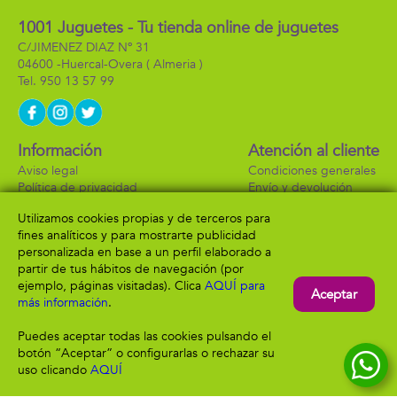
1001 Juguetes - Tu tienda online de juguetes
C/JIMENEZ DIAZ Nº 31
04600 -
Huercal-Overa
( Almeria )
950 13 57 99
Información
Atención al cliente
Aviso legal
Condiciones generales
Política de privacidad
Envío y devolución
Política de cookies
Contacto
Utilizamos cookies propias y de terceros para
Formas de pago
fines analíticos y para mostrarte publicidad
personalizada en base a un perfil elaborado a
partir de tus hábitos de navegación (por
ejemplo, páginas visitadas). Clica
AQUÍ para
Aceptar
más información
.
Puedes aceptar todas las cookies pulsando el
botón “Aceptar” o configurarlas o rechazar su
uso clicando
AQUÍ