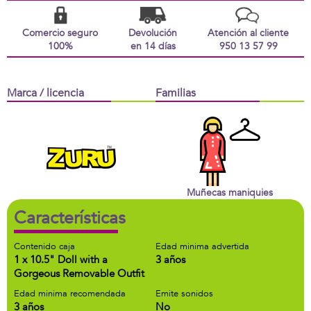
Comercio seguro
Devolución
Atención al cliente
100%
en 14 días
950 13 57 99
Marca / licencia
Familias
Muñecas maniquies
Características
Contenido caja
Edad minima advertida
1 x 10.5" Doll with a
3 años
Gorgeous Removable Outfit
Edad minima recomendada
Emite sonidos
3 años
No