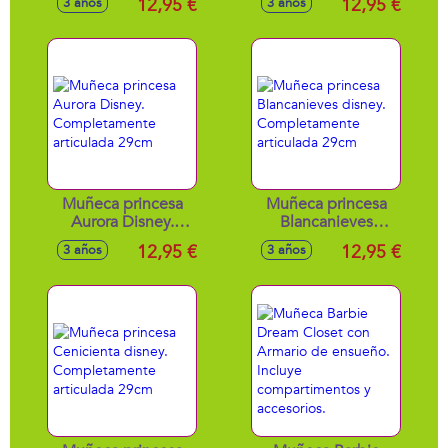
12,95 €
12,95 €
3 años
3 años
articulada 29cm
articulada 29cm
Muñeca princesa
Muñeca princesa
Aurora Disney.
Blancanieves
Completamente
disney.
12,95 €
12,95 €
3 años
3 años
articulada 29cm
Completamente
articulada 29cm