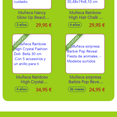
Muñeca Nancy
Muñeca Rainbow
Glow Up Beauty
High Hair Chalk &
Pack 42 cm. Viste
Style Doll- Amaya.
29,95 €
29,95 €
3 años
4 años
un outfit súper
Con pelo extra
cómodo ideal para
largo para cepillary
su ritual de
teñir.
NOVEDAD
NOVEDAD
cuidado.
30,48x19x8,10 cm
Muñeca Rainbow
Muñeca sorpresa
High Crystal
Barbie Pop Reveal
Fashion Doll- Bella
Fiesta de animales.
34,95 €
24,95 €
4 años
36 meses
30 cm .Con 5
- Modelos surtidos
accesorios y un
anillo para ti