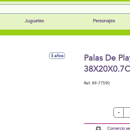
Juguetes
Personajes
Palas De Pl
3 años
38X20X0.7
Ref.
89-77590
-
Comercio s