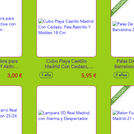
NOVEDAD
era para
Cubo Playa Castillo
Palas D
f Aktive
Madrid Con Cedazo,
Barcelo
,5X9Cm -
Pala,Rastrillo Y Moldes 18
3,00 €
5,95 €
1 año
3 años
tidos
Cm
NOVEDAD