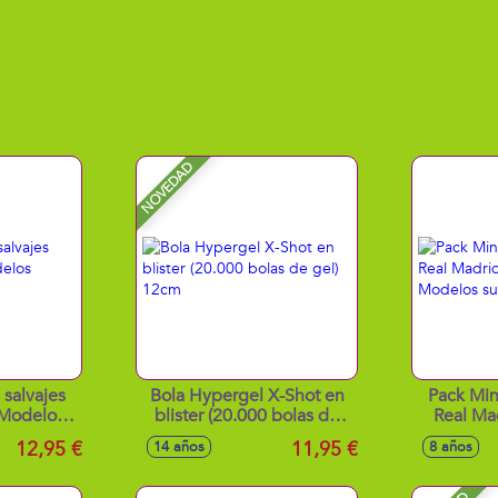
NOVEDAD
 salvajes
Bola Hypergel X-Shot en
Pack Min
Modelos
blister (20.000 bolas de
Real Ma
s
gel) 12cm
Model
12,95 €
11,95 €
14 años
8 años