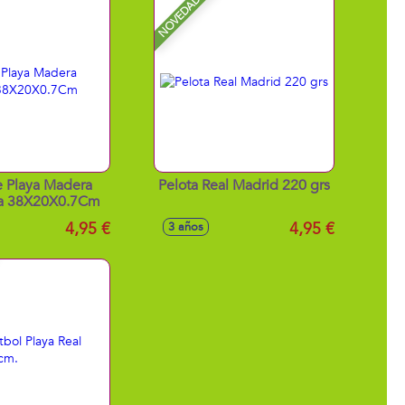
NOVEDAD
e Playa Madera
Pelota Real Madrid 220 grs
na 38X20X0.7Cm
4,95 €
4,95 €
3 años