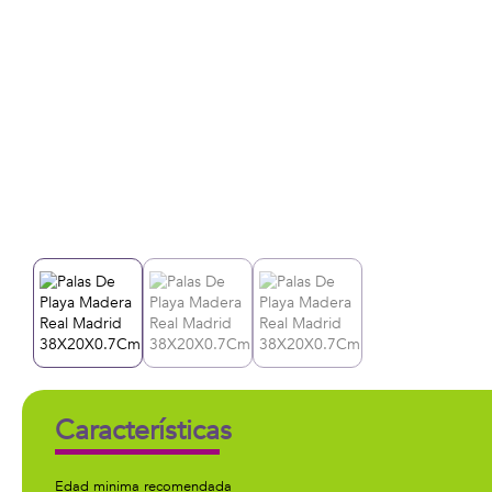
Características
Edad minima recomendada