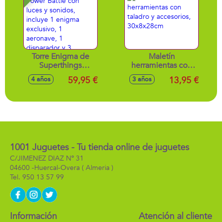
Torre Enigma de
Maletín
Superthings
herramientas con
Kazoom Power
taladro y
59,95 €
13,95 €
4 años
3 años
Battle con luces y
accesorios,
sonidos, incluye 1
30x8x28cm
enigma exclusivo,
1 aeronave, 1
disparador y 3
proyectiles
1001 Juguetes - Tu tienda online de juguetes
C/JIMENEZ DIAZ Nº 31
04600 -
Huercal-Overa
( Almeria )
950 13 57 99
Información
Atención al cliente