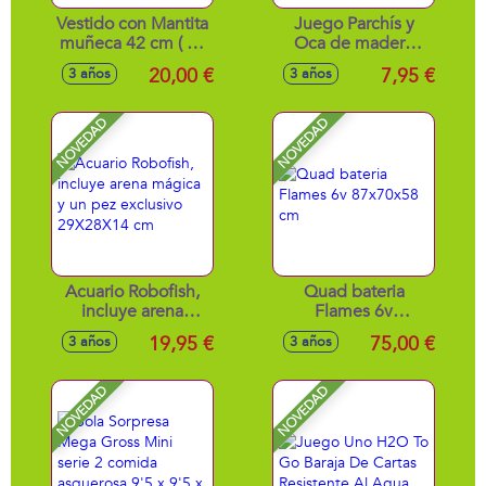
Vestido con Mantita
Juego Parchís y
muñeca 42 cm ( no
Oca de madera
incluye muñeco)
30x30 cm
20,00 €
7,95 €
3 años
3 años
NOVEDAD
NOVEDAD
Acuario Robofish,
Quad bateria
incluye arena
Flames 6v
mágica y un pez
87x70x58 cm
19,95 €
75,00 €
3 años
3 años
exclusivo
29X28X14 cm
NOVEDAD
NOVEDAD