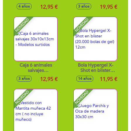
Stretch Strikers 11
electricas en
12,95 €
19,95 €
4 años
3 años
cm - Modelos
maletin 19 piezas
surtidos
31x28x8 cm
NOVEDAD
NOVEDAD
Caja 6 animales
Bola Hypergel X-
salvajes
Shot en blister
30x10x13cm -
(20.000 bolas de
12,95 €
11,95 €
3 años
14 años
Modelos surtidos
gel) 12cm
NOVEDAD
NOVEDAD