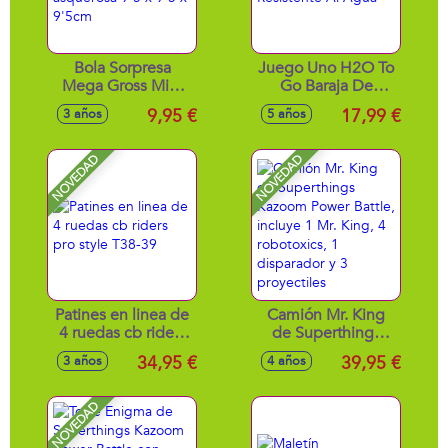
Bola Sorpresa
Juego Uno H2O To
Mega Gross Mini
Go Baraja De
serie 2 comida
Cartas Resistente Al
9,95 €
17,99 €
3 años
5 años
asquerosa 9'5 x 9'5
Agua
x 9'5cm
NOVEDAD
NOVEDAD
Patines en linea de
Camión Mr. King
4 ruedas cb riders
de Superthings
pro style T38-39
Kazoom Power
34,95 €
39,95 €
3 años
4 años
Battle, incluye 1 Mr.
King, 4 robotoxics,
1 disparador y 3
NOVEDAD
proyectiles