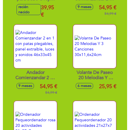
dulces sueños
1 rosa con patas
39,95
54,95 €
recién
9 meses
15x32x12 cm
plegables, panel
nacido
€
extraíble, luces y
54,99 €
sonidos 46x33x45
cm
Andador
Volante De Paseo
Comienzandar 2 en
20 Melodias Y 3
1 con patas
Canciones
54,95 €
25,95 €
9 meses
6 meses
plegables, panel
30x11,6x24cm
extraíble, luces y
54,99 €
sonidos 46x33x45
cm