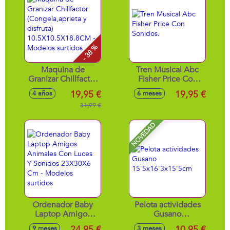
- 38 %
Maquina de
Tren Musical Abc
Granizar Chillfactor
Fisher Price Con
(Congela,aprieta y
Sonidos.
19,95 €
19,95 €
4 años
6 meses
disfruta)
10.5X10.5X18.8CM
31,99 €
- Modelos surtidos
NOVEDAD
Ordenador Baby
Pelota actividades
Laptop Amigos
Gusano
Animales Con
15'5x16'3x15'5cm
24,95 €
10,95 €
9 meses
3 meses