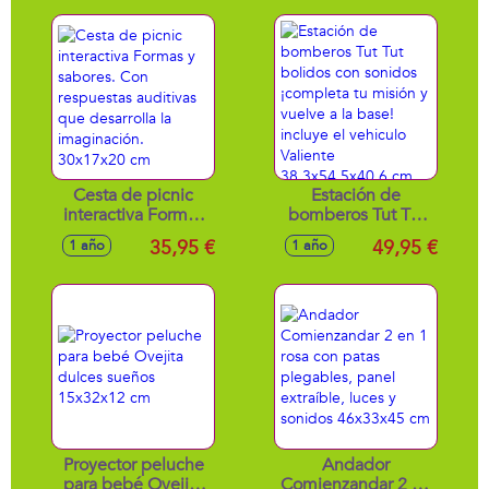
Cesta de picnic
Estación de
interactiva Formas
bomberos Tut Tut
y sabores. Con
bolidos con
35,95 €
49,95 €
1 año
1 año
respuestas
sonidos ¡completa
auditivas que
tu misión y vuelve a
desarrolla la
la base! incluye el
imaginación.
vehiculo Valiente
30x17x20 cm
38,3x54,5x40,6 cm
Proyector peluche
Andador
para bebé Ovejita
Comienzandar 2 en