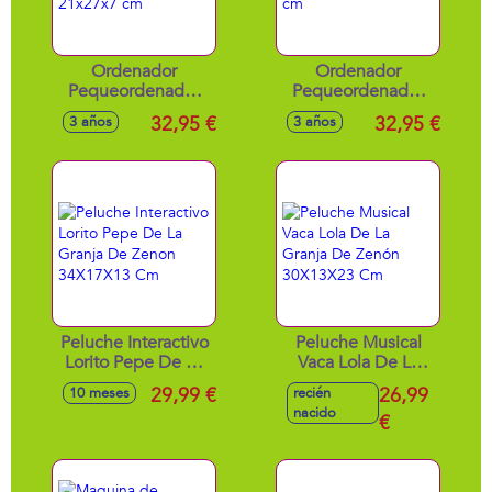
Ordenador
Ordenador
Pequeordenador
Pequeordenador
rosa 20 actividades
20 actividades
32,95 €
32,95 €
3 años
3 años
21x27x7 cm
21x27x7 cm
Peluche Interactivo
Peluche Musical
Lorito Pepe De La
Vaca Lola De La
Granja De Zenon
Granja De Zenón
29,99 €
26,99
10 meses
recién
34X17X13 Cm
30X13X23 Cm
nacido
€