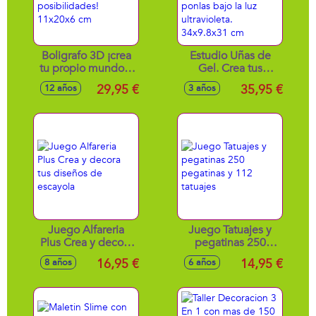
Boligrafo 3D ¡crea
Estudio Uñas de
tu propio mundo y
Gel. Crea tus
explora infinitas
Charms con el
29,95 €
35,95 €
12 años
3 años
posibilidades!
molde. Personaliza
11x20x6 cm
tus uñas y ponlas
bajo la luz
ultravioleta.
34x9.8x31 cm
Juego Alfareria
Juego Tatuajes y
Plus Crea y decora
pegatinas 250
tus diseños de
pegatinas y 112
16,95 €
14,95 €
8 años
6 años
escayola
tatuajes