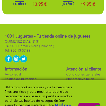
crea, personaliza y
Comida, crea,
13,95 €
19,95 €
6 años
6 años
aplasta tu postre
personaliza y
¡Parecen
aplasta tu comida
reales!24,5X17X10cm
¡Parecen
- Modelos surtidos
reales!18,2X24,5X14,5cm
- Modelos surtidos
1001 Juguetes - Tu tienda online de juguetes
C/JIMENEZ DIAZ Nº 31
04600 -
Huercal-Overa
( Almeria )
950 13 57 99
Información
Atención al cliente
Aviso legal
Condiciones generales
Política de privacidad
Envío y devolución
Política de cookies
Contacto
Utilizamos cookies propias y de terceros para
Formas de pago
fines analíticos y para mostrarte publicidad
personalizada en base a un perfil elaborado a
partir de tus hábitos de navegación (por
ejemplo, páginas visitadas). Clica
AQUÍ para