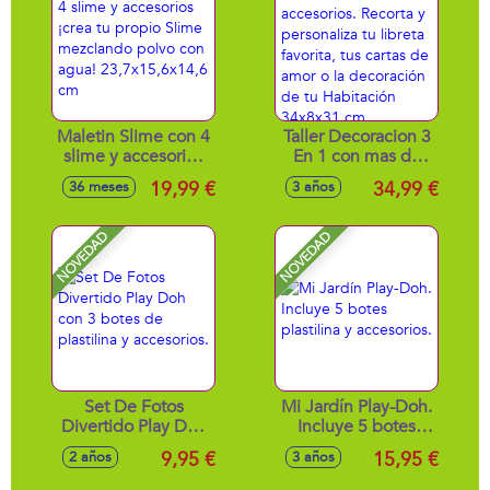
Maletin Slime con 4
Taller Decoracion 3
slime y accesorios
En 1 con mas de
¡crea tu propio
150 accesorios.
19,99 €
34,99 €
36 meses
3 años
Slime mezclando
Recorta y
polvo con agua!
personaliza tu
23,7x15,6x14,6 cm
libreta favorita, tus
NOVEDAD
NOVEDAD
cartas de amor o la
decoración de tu
Habitación
34x8x31 cm
Set De Fotos
Mi Jardín Play-Doh.
Divertido Play Doh
Incluye 5 botes
con 3 botes de
plastilina y
9,95 €
15,95 €
2 años
3 años
plastilina y
accesorios.
accesorios.