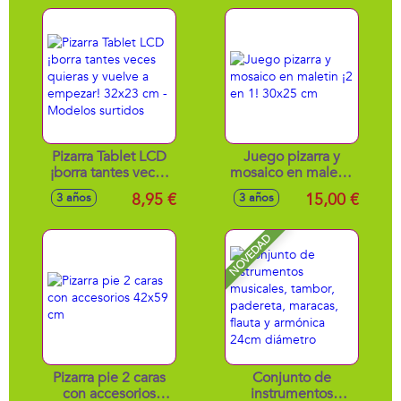
Modelos surtidos
Pizarra Tablet LCD
Juego pizarra y
¡borra tantes veces
mosaico en maletin
quieras y vuelve a
¡2 en 1! 30x25 cm
8,95 €
15,00 €
3 años
3 años
empezar! 32x23 cm
- Modelos surtidos
NOVEDAD
Pizarra pie 2 caras
Conjunto de
con accesorios
instrumentos