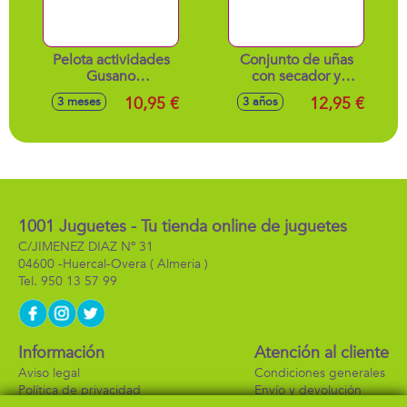
Pelota actividades
Conjunto de uñas
Gusano
con secador y
15'5x16'3x15'5cm
accesorios
10,95 €
12,95 €
3 meses
3 años
1001 Juguetes - Tu tienda online de juguetes
C/JIMENEZ DIAZ Nº 31
04600 -
Huercal-Overa
( Almeria )
950 13 57 99
Información
Atención al cliente
Aviso legal
Condiciones generales
Política de privacidad
Envío y devolución