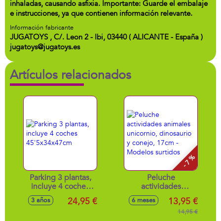
inhaladas, causando asfixia. Importante: Guarde el embalaje
e instrucciones, ya que contienen información relevante.
Información fabricante
JUGATOYS , C/. Leon 2 - Ibi, 03440 ( ALICANTE - España )
jugatoys@jugatoys.es
Artículos relacionados
- 7 %
Parking 3 plantas,
Peluche
incluye 4 coches
actividades
45'5x34x47cm
animales unicornio,
24,95 €
13,95 €
3 años
6 meses
dinosaurio y
conejo, 17cm -
14,95 €