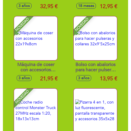
42x59 cm
musicales, tambor,
32,95 €
12,95 €
3 años
18 meses
padereta, maracas,
flauta y armónica
24cm diámetro
NOVEDAD
NOVEDAD
Máquina de coser
Bolso con abalorios
con accesorios
para hacer pulseras
22x19x8cm
y collares
21,95 €
13,95 €
3 años
3 años
32x9'5x25cm
NOVEDAD