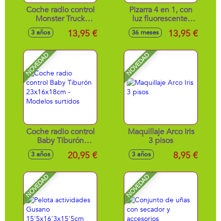
Coche radio control
Pizarra 4 en 1, con
Monster Truck
luz fluorescente,
27MHz escala 1:20,
pantalla
13,95 €
13,95 €
3 años
36 meses
18x13x13cm
transparente y
accesorios 35x5x28
NOVEDAD
NOVEDAD
Coche radio control
Maquillaje Arco Iris
Baby Tiburón
3 pisos
23x16x18cm -
20,95 €
8,95 €
3 años
3 años
Modelos surtidos
NOVEDAD
NOVEDAD