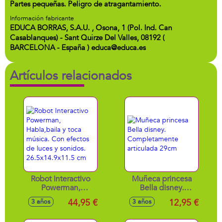
Partes pequeñas. Peligro de atragantamiento.
Información fabricante
EDUCA BORRAS, S.A.U. , Osona, 1 (Pol. Ind. Can
Casablanques) - Sant Quirze Del Valles, 08192 (
BARCELONA - España ) educa@educa.es
Artículos relacionados
Robot Interactivo
Muñeca princesa
Powerman,
Bella disney.
Habla,baila y toca
Completamente
44,95 €
12,95 €
3 años
3 años
música. Con
articulada 29cm
efectos de luces y