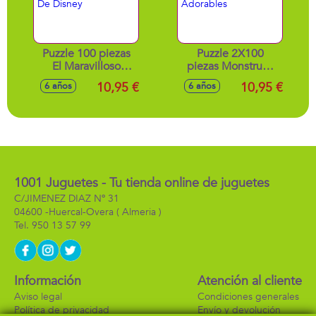
Puzzle 100 piezas
Puzzle 2X100
El Maravilloso
piezas Monstruos
Mundo De Disney
Adorables
10,95 €
10,95 €
6 años
6 años
1001 Juguetes - Tu tienda online de juguetes
C/JIMENEZ DIAZ Nº 31
04600 -
Huercal-Overa
( Almeria )
950 13 57 99
Información
Atención al cliente
Aviso legal
Condiciones generales
Política de privacidad
Envío y devolución