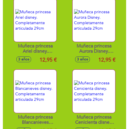
sonidos.
26.5x14.9x11.5 cm
Muñeca princesa
Muñeca princesa
Ariel disney.
Aurora Disney.
Completamente
Completamente
12,95 €
12,95 €
3 años
3 años
articulada 29cm
articulada 29cm
Muñeca princesa
Muñeca princesa
Blancanieves
Cenicienta disney.
disney.
Completamente