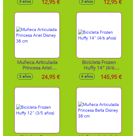
12,95 €
12,95 €
3 años
3 años
Completamente
articulada 29cm
articulada 29cm
Muñeca Articulada
Bicicleta Frozen
Princesa Ariel
Huffy 14" (4/6
Disney 38 cm
años)
24,95 €
145,95 €
3 años
4 años