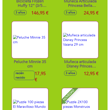
Bicicleta Frozen
Muñeca Articulada
Huffy 12" (3/5
Princesa Bella
años)
Disney 38 cm
146,95 €
24,95 €
3 años
3 años
Peluche Minnie 35
Muñeca articulada
cm
Disney Princess
Vaiana 29 cm
17,95
12,95 €
recién
3 años
nacido
€
NOVEDAD