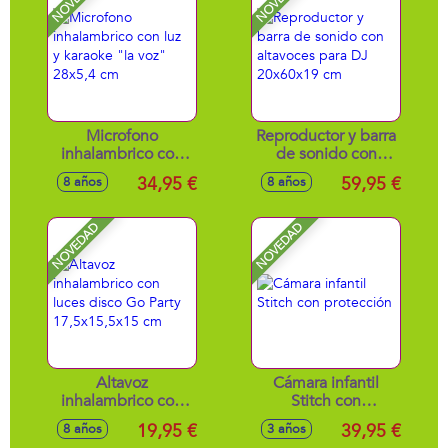
Microfono
Reproductor y barra
inhalambrico con
de sonido con
luz y karaoke "la
altavoces para DJ
34,95 €
59,95 €
8 años
8 años
voz" 28x5,4 cm
20x60x19 cm
NOVEDAD
NOVEDAD
Altavoz
Cámara infantil
inhalambrico con
Stitch con
luces disco Go
protección
19,95 €
39,95 €
8 años
3 años
Party 17,5x15,5x15