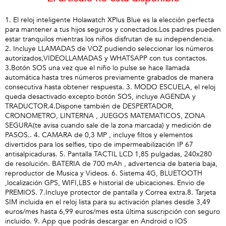
1. El reloj inteligente Holawatch XPlus Blue es la elección perfecta
para mantener a tus hijos seguros y conectados.Los padres pueden
estar tranquilos mientras los niños disfrutan de su independencia.
2. Incluye LLAMADAS de VOZ pudiendo seleccionar los números
autorizados,VIDEOLLAMADAS y WHATSAPP con tus contactos.
3.Botón SOS una vez que el niño lo pulse se hace llamada
automática hasta tres números previamente grabados de manera
consecutiva hasta obtener respuesta. 3. MODO ESCUELA, el reloj
queda desactivado excepto botón SOS, incluye AGENDA y
TRADUCTOR.4.Dispone también de DESPERTADOR,
CRONOMETRO, LINTERNA , JUEGOS MATEMATICOS, ZONA
SEGURA(te avisa cuando sale de la zona marcada) y medición de
PASOS.. 4. CAMARA de 0,3 MP , incluye filtos y elementos
divertidos para los selfies, tipo de impermeabilización IP 67
antisalpicaduras. 5. Pantalla TACTIL LCD 1,85 pulgadas, 240x280
de resolución. BATERIA de 700 mAh , advertencia de bateria baja,
reproductor de Musica y Videos. 6. Sistema 4G, BLUETOOTH
,localización GPS, WIFI,LBS e historial de ubicaciones. Envio de
PREMIOS. 7.Incluye protector de pantalla y Correa extra.8. Tarjeta
SIM incluida en el reloj lista para su activación planes desde 3,49
euros/mes hasta 6,99 euros/mes esta última suscripción con seguro
incluido. 9. App que podrás descargar en Android o IOS