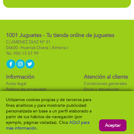
cm
1001 Juguetes - Tu tienda online de juguetes
C/JIMENEZ DIAZ Nº 31
04600 -
Huercal-Overa
( Almeria )
950 13 57 99
Información
Atención al cliente
Aviso legal
Condiciones generales
Política de privacidad
Envío y devolución
Política de cookies
Contacto
Utilizamos cookies propias y de terceros para
Formas de pago
fines analíticos y para mostrarte publicidad
personalizada en base a un perfil elaborado a
partir de tus hábitos de navegación (por
ejemplo, páginas visitadas). Clica
AQUÍ para
Aceptar
más información
.