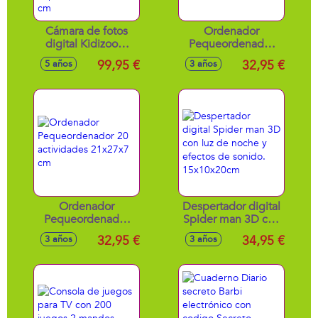
Cámara de fotos
Ordenador
digital Kidizoom
Pequeordenador
Print Cam azul con
rosa 20 actividades
99,95 €
32,95 €
5 años
3 años
cámara y video HD
21x27x7 cm
y 1 rollo de papel
de impresión
9x13,5x5 cm
Ordenador
Despertador digital
Pequeordenador
Spider man 3D con
20 actividades
luz de noche y
32,95 €
34,95 €
3 años
3 años
21x27x7 cm
efectos de sonido.
15x10x20cm