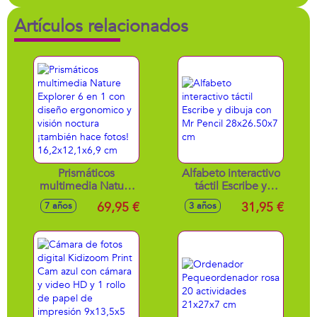
Artículos relacionados
Prismáticos
Alfabeto interactivo
multimedia Nature
táctil Escribe y
Explorer 6 en 1 con
dibuja con Mr
69,95 €
31,95 €
7 años
3 años
diseño ergonomico
Pencil 28x26.50x7
y visión noctura
cm
¡también hace
fotos!
16,2x12,1x6,9 cm