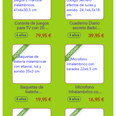
Consola de juegos
Cuaderno Diario
para TV con 200
secreto Barbi
juegos 2 mandos
electrónico con
79,95 €
39,95 €
6 años
3 años
inalámbricos.
codigo Secreto
41x6x30,5 cm
efectos de luces y
sonido.
NOVEDAD
NOVEDAD
24,1x6,5x18 cm
Baquetas de
Microfono
batería
inhalambrico con
inalambricas con
karaoke 22x6,5 cm
19,95 €
16,95 €
8 años
8 años
altavoz, luz y
sonido 35x3 cm
NOVEDAD
NOVEDAD