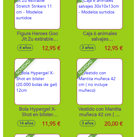
Figura Heroes Goo
Caja 6 animales
Jit Zu estirable
salvajes
Stretch Strikers 11
30x10x13cm -
12,95 €
12,95 €
4 años
3 años
cm - Modelos
Modelos surtidos
surtidos
NOVEDAD
NOVEDAD
Bola Hypergel X-
Vestido con Mantita
Shot en blister
muñeca 42 cm ( no
(20.000 bolas de
incluye muñeco)
11,95 €
20,00 €
14 años
3 años
gel) 12cm