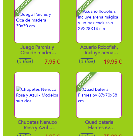
NOVEDAD
NOVEDAD
Juego Parchís y
Acuario Robofish,
Oca de madera
incluye arena
30x30 cm
mágica y un pez
7,95 €
19,95 €
3 años
3 años
exclusivo
29X28X14 cm
NOVEDAD
Chupetes Nenuco
Quad bateria
Rosa y Azul -
Flames 6v
Modelos surtidos
87x70x58 cm