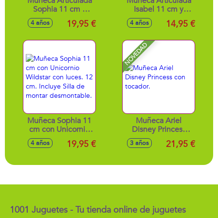
Muñeca Articulada
Muñeca Articulada
Sophia 11 cm y
Isabel 11 cm y
Unicornio Wildstar
Unicornio River de
19,95 €
14,95 €
4 años
4 años
de 12 cm. Incluye
12 cm. Incluye
Cepillo para el
Cepillo para el
cuidado del pelo.
cuidado del pelo.
NOVEDAD
Muñeca Sophia 11
Muñeca Ariel
cm con Unicornio
Disney Princess
Wildstar con luces.
con tocador.
19,95 €
21,95 €
4 años
3 años
12 cm. Incluye Silla
de montar
desmontable.
1001 Juguetes - Tu tienda online de juguetes