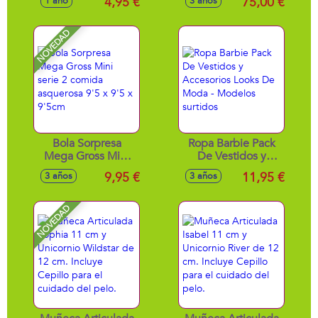
4,95 €
75,00 €
1 año
3 años
NOVEDAD
Bola Sorpresa
Ropa Barbie Pack
Mega Gross Mini
De Vestidos y
serie 2 comida
Accesorios Looks
9,95 €
11,95 €
3 años
3 años
asquerosa 9'5 x 9'5
De Moda -
x 9'5cm
Modelos surtidos
NOVEDAD