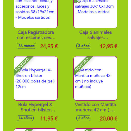
Caja Registradora
Caja 6 animales
con escáner, cesta
salvajes
y accesorios, luces
30x10x13cm -
24,95 €
12,95 €
36 meses
3 años
y sonidos
Modelos surtidos
38x19x21cm -
Modelos surtidos
NOVEDAD
NOVEDAD
Bola Hypergel X-
Vestido con Mantita
Shot en blister
muñeca 42 cm ( no
(20.000 bolas de
incluye muñeco)
11,95 €
20,00 €
14 años
3 años
gel) 12cm