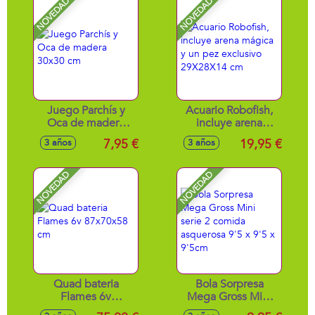
NOVEDAD
NOVEDAD
Juego Parchís y
Acuario Robofish,
Oca de madera
incluye arena
30x30 cm
mágica y un pez
7,95 €
19,95 €
3 años
3 años
exclusivo
29X28X14 cm
NOVEDAD
NOVEDAD
Quad bateria
Bola Sorpresa
Flames 6v
Mega Gross Mini
87x70x58 cm
serie 2 comida