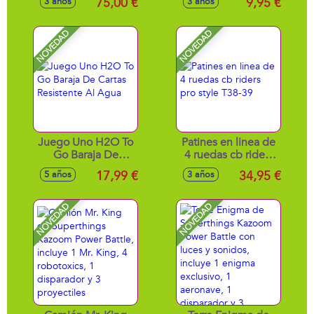
75,00 €
9,95 €
3 años
3 años
asquerosa 9'5 x 9'5
x 9'5cm
NOVEDAD
NOVEDAD
Juego Uno H2O To
Patines en linea de
Go Baraja De
4 ruedas cb riders
Cartas Resistente Al
pro style T38-39
17,99 €
34,95 €
5 años
3 años
Agua
NOVEDAD
NOVEDAD