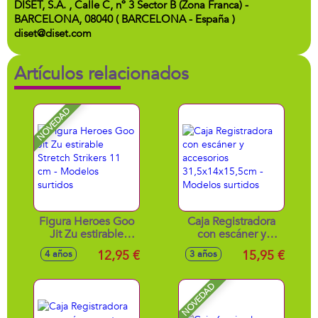
DISET, S.A. , Calle C, nº 3 Sector B (Zona Franca) -
BARCELONA, 08040 ( BARCELONA - España )
diset@diset.com
Artículos relacionados
NOVEDAD
Figura Heroes Goo
Caja Registradora
Jit Zu estirable
con escáner y
Stretch Strikers 11
accesorios
12,95 €
15,95 €
4 años
3 años
cm - Modelos
31,5x14x15,5cm -
surtidos
Modelos surtidos
NOVEDAD