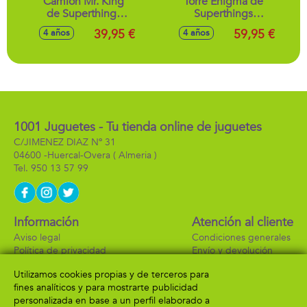
Camión Mr. King
Torre Enigma de
de Superthings
Superthings
Kazoom Power
Kazoom Power
39,95 €
59,95 €
4 años
4 años
Battle, incluye 1 Mr.
Battle con luces y
King, 4 robotoxics,
sonidos, incluye 1
1 disparador y 3
enigma exclusivo,
proyectiles
1 aeronave, 1
disparador y 3
proyectiles
1001 Juguetes - Tu tienda online de juguetes
C/JIMENEZ DIAZ Nº 31
04600 -
Huercal-Overa
( Almeria )
950 13 57 99
Información
Atención al cliente
Aviso legal
Condiciones generales
Política de privacidad
Envío y devolución
Política de cookies
Contacto
Utilizamos cookies propias y de terceros para
Formas de pago
fines analíticos y para mostrarte publicidad
personalizada en base a un perfil elaborado a