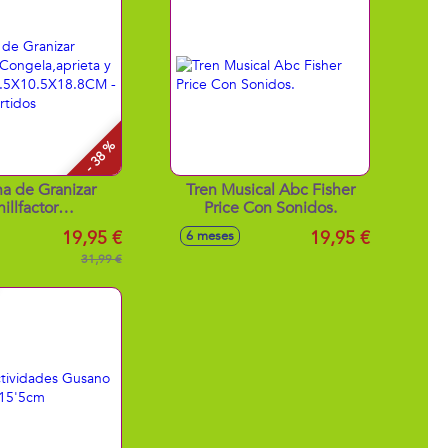
- 38 %
a de Granizar
Tren Musical Abc Fisher
illfactor
Price Con Sonidos.
prieta y disfruta)
19,95 €
19,95 €
6 meses
0.5X18.8CM -
os surtidos
31,99 €