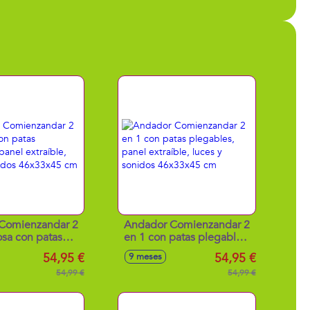
Comienzandar 2
Andador Comienzandar 2
osa con patas
en 1 con patas plegables,
 panel extraíble,
panel extraíble, luces y
54,95 €
54,95 €
9 meses
onidos 46x33x45
sonidos 46x33x45 cm
cm
54,99 €
54,99 €