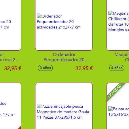
or
Ordenador
Maquin
 rosa 20
Pequeordenador 20
Ch
x27x7 cm
actividades 21x27x7 cm
(Congela,a
32,95 €
32,95 €
3 años
4 años
10.5X1
Model
NOVEDAD