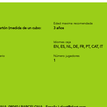
a
Edad maxima recomendada
artón (medida de un cubo:
3 años
Idiomas caja
EN, ES, NL, DE, FR, PT, CAT, IT
ario
Número jugadores
1