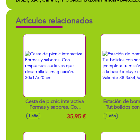
DISET, S.A. , Calle C, nº 3 Sector B (Zona Franca) - BAR
Artículos relacionados
Cesta de picnic interactiva
Estación de bom
Formas y sabores. Con
Tut bolidos con
respuestas auditivas que
¡completa tu m
35,95 €
1 año
1 año
desarrolla la imaginación.
vuelve a la base!
30x17x20 cm
vehiculo Val
38,3x54,5x4