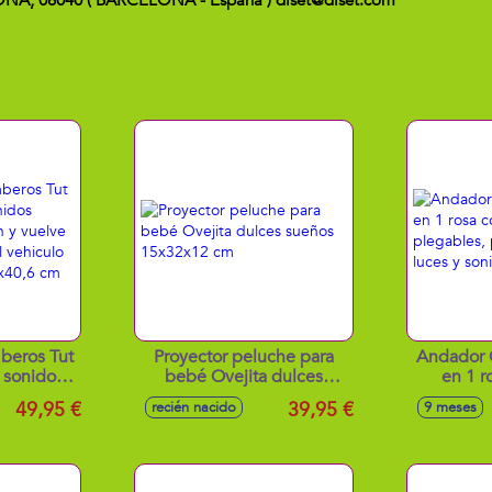
CELONA, 08040 ( BARCELONA - España ) diset@diset.com
beros Tut
Proyector peluche para
Andador 
 sonidos
bebé Ovejita dulces
en 1 r
isión y
sueños 15x32x12 cm
plegables,
49,95 €
39,95 €
recién nacido
9 meses
 incluye el
luces y s
iente
0,6 cm