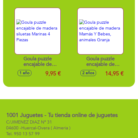
Goula
Goula puzzle
Goula puzzle
encajable de
encajable de
madera siluetas
madera Mamás Y
9,95 €
14,95 €
1 año
2 años
Marinas 4 Piezas
Bebes, animales
Granja
1001 Juguetes - Tu tienda online de juguetes
C/JIMENEZ DIAZ Nº 31
04600 -
Huercal-Overa
( Almeria )
950 13 57 99