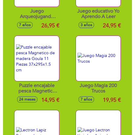
Juego
Juego educativo Yo
Arqueojugando
Aprendo A Leer
Depredadores Y
26,95 €
24,95 €
7 años
3 años
Presas 42X29X6,5
Cm
Puzzle encajable
Juego Magia 200
pesca Magnetico
Trucos
de madera Goula
14,95 €
19,95 €
24 meses
7 años
11 Piezas
37x295x1.5 cm