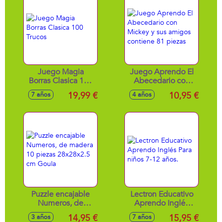
Juego Magia
Juego Aprendo El
Borras Clasica 100
Abecedario con
Trucos
Mickey y sus
19,99 €
10,95 €
7 años
4 años
amigos contiene 81
piezas
Puzzle encajable
Lectron Educativo
Numeros, de
Aprendo Inglés
madera 10 piezas
Para niños 7-12
14,95 €
15,95 €
3 años
7 años
28x28x2.5 cm
años.