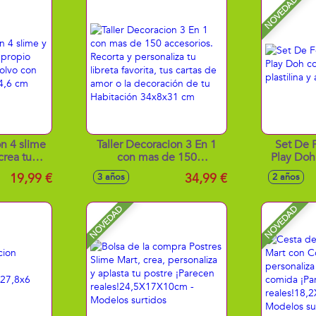
NOVEDAD
n 4 slime
Taller Decoracion 3 En 1
Set De 
crea tu
con mas de 150
Play Doh
ezclando
accesorios. Recorta y
plastili
19,99 €
34,99 €
3 años
2 años
agua!
personaliza tu libreta
4,6 cm
favorita, tus cartas de amor
o la decoración de tu
NOVEDAD
NOVEDAD
Habitación 34x8x31 cm