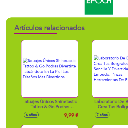
Artículos relacionados
Tatuajes Únicos Shinetastic
Laboratorio De B
Tattoo & Go.Podras
Crea Tus Bolig
Divertirte Tatuándote En
Forma Sencilla Y 
9,99 €
6 años
7 años
La Piel Los Diseños Mas
Con Embudo, 
Divertidos.
Herramient
Precisió