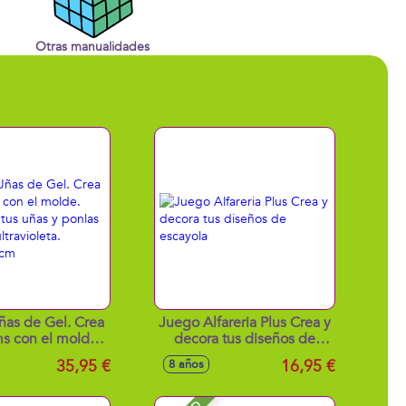
Otras manualidades
ñas de Gel. Crea
Juego Alfareria Plus Crea y
s con el molde.
decora tus diseños de
liza tus uñas y
escayola
35,95 €
16,95 €
8 años
s bajo la luz
eta. 34x9.8x31 cm