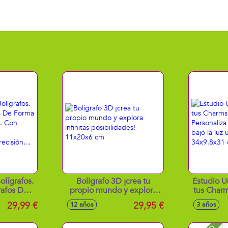
olígrafos.
Boligrafo 3D ¡crea tu
Estudio U
rafos De
propio mundo y explora
tus Charm
Divertida.
infinitas posibilidades!
Persona
29,99 €
29,95 €
12 años
3 años
Pinzas,
11x20x6 cm
ponla
as De
ultraviol
n…