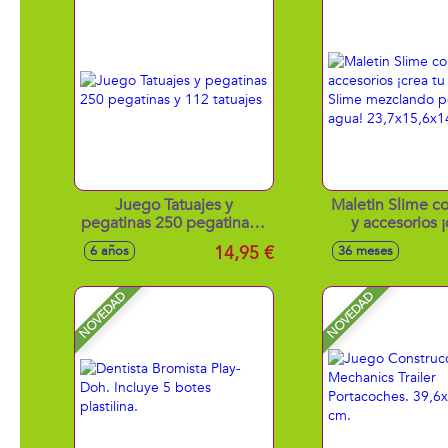
Juego Tatuajes y
Maletin Slime co
pegatinas 250 pegatinas y
y accesorios ¡
112 tatuajes
propio Slime m
14,95 €
6 años
36 meses
polvo con 
23,7x15,6x1
NOVEDAD
NOVEDAD