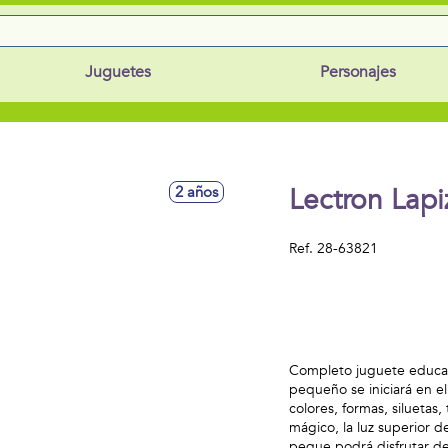
Juguetes
Personajes
Lectron Lap
2 años
Ref.
28-63821
Completo juguete educat
pequeño se iniciará en 
colores, formas, siluetas,
mágico, la luz superior de
peque podrá disfrutar de