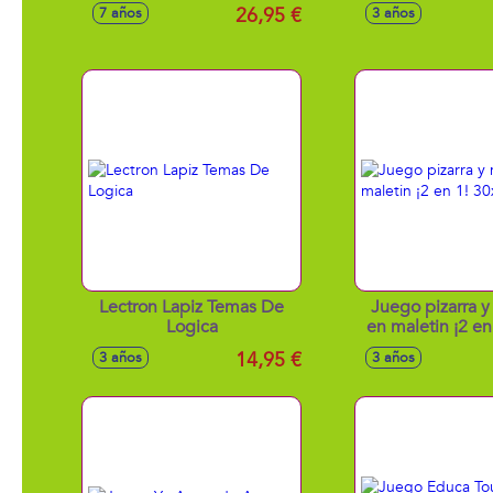
42X29X6,5 Cm
26,95 €
7 años
3 años
Lectron Lapiz Temas De
Juego pizarra 
Logica
en maletin ¡2 en
cm
14,95 €
3 años
3 años