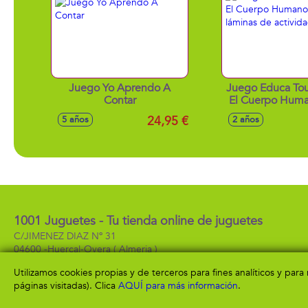
Juego Yo Aprendo A
Juego Educa Tou
Contar
El Cuerpo Huma
láminas de act
24,95 €
5 años
2 años
1001 Juguetes - Tu tienda online de juguetes
C/JIMENEZ DIAZ Nº 31
04600 -
Huercal-Overa
( Almeria )
950 13 57 99
Utilizamos cookies propias y de terceros para fines analíticos y par
páginas visitadas). Clica
AQUÍ para más información
.