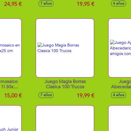
24,95 €
19,95 €
7 años
4 años
y mosaico
Juego Magia Borras
Juego
 1! 30x25
Clasica 100 Trucos
Abecedar
sus amig
15,00 €
19,99 €
7 años
4 años