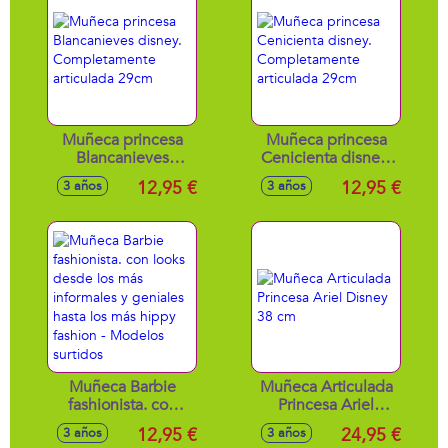
Muñeca princesa
Muñeca princesa
Blancanieves
Cenicienta disney.
disney.
Completamente
12,95 €
12,95 €
3 años
3 años
Completamente
articulada 29cm
articulada 29cm
Muñeca Barbie
Muñeca Articulada
fashionista. con
Princesa Ariel
looks desde los
Disney 38 cm
12,95 €
24,95 €
3 años
3 años
más informales y