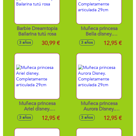
Barbie Dreamtopia
Muñeca princesa
Bailarina tutú rosa
Bella disney.
Completamente
30,99 €
12,95 €
3 años
3 años
articulada 29cm
Muñeca princesa
Muñeca princesa
Ariel disney.
Aurora Disney.
Completamente
Completamente
12,95 €
12,95 €
3 años
3 años
articulada 29cm
articulada 29cm