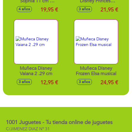
Sophia 11 cm y
Disney Princess
Unicornio Wildstar
con tocador.
19,95 €
21,95 €
4 años
3 años
de 12 cm. Incluye
Cepillo para el
cuidado del pelo.
Muñeca Disney
Muñeca Disney
Vaiana 2 .29 cm
Frozen Elsa musical
12,95 €
24,95 €
3 años
3 años
1001 Juguetes - Tu tienda online de juguetes
C/JIMENEZ DIAZ Nº 31