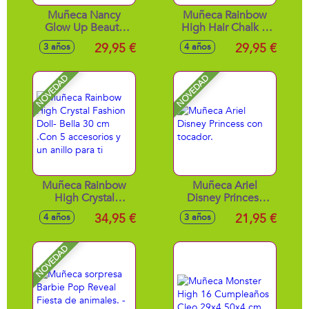
Muñeca Nancy
Muñeca Rainbow
Glow Up Beauty
High Hair Chalk &
Pack 42 cm. Viste
Style Doll- Amaya.
29,95 €
29,95 €
3 años
4 años
un outfit súper
Con pelo extra
cómodo ideal para
largo para cepillary
su ritual de
teñir.
NOVEDAD
NOVEDAD
cuidado.
30,48x19x8,10 cm
Muñeca Rainbow
Muñeca Ariel
High Crystal
Disney Princess
Fashion Doll- Bella
con tocador.
34,95 €
21,95 €
4 años
3 años
30 cm .Con 5
accesorios y un
anillo para ti
NOVEDAD