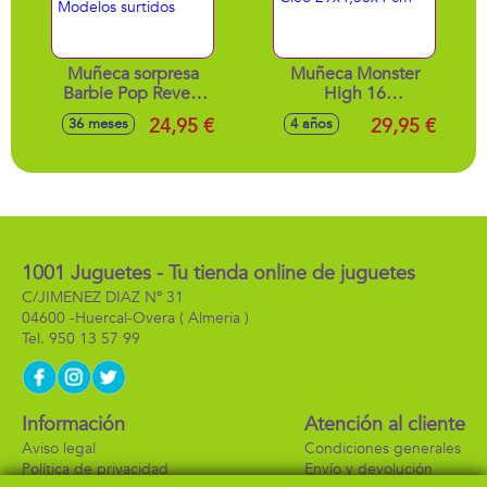
Muñeca sorpresa
Muñeca Monster
Barbie Pop Reveal
High 16
Fiesta de animales.
Cumpleaños Cleo
24,95 €
29,95 €
36 meses
4 años
- Modelos surtidos
29x4,50x4 cm
1001 Juguetes - Tu tienda online de juguetes
C/JIMENEZ DIAZ Nº 31
04600 -
Huercal-Overa
( Almeria )
950 13 57 99
Información
Atención al cliente
Aviso legal
Condiciones generales
Política de privacidad
Envío y devolución