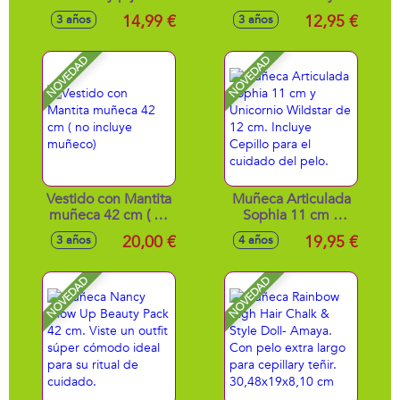
42 cm - Modelos
Completamente
14,99 €
12,95 €
3 años
3 años
surtidos
articulada 29cm
NOVEDAD
NOVEDAD
Vestido con Mantita
Muñeca Articulada
muñeca 42 cm ( no
Sophia 11 cm y
incluye muñeco)
Unicornio Wildstar
20,00 €
19,95 €
3 años
4 años
de 12 cm. Incluye
Cepillo para el
cuidado del pelo.
NOVEDAD
NOVEDAD