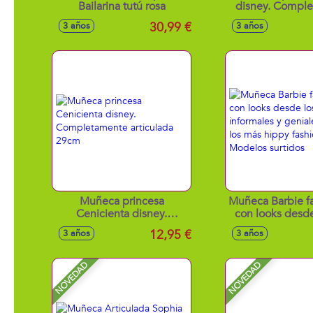
Bailarina tutú rosa
disney. Compl
articulada
30,99 €
3 años
3 años
Muñeca princesa
Muñeca Barbie fa
Cenicienta disney.
con looks desd
Completamente articulada
informales y g
12,95 €
3 años
3 años
29cm
hasta los más
fashion - Modelo
NOVEDAD
NOVEDAD