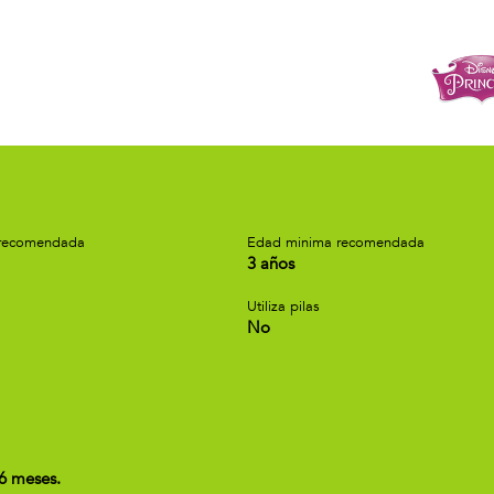
recomendada
Edad minima recomendada
3 años
Utiliza pilas
No
6 meses.