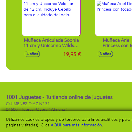
Muñeca Articulada Sophia
Muñeca Ariel
11 cm y Unicornio Wildstar
Princess con t
de 12 cm. Incluye Cepillo
19,95 €
4 años
3 años
para el cuidado del pelo.
1001 Juguetes - Tu tienda online de juguetes
C/JIMENEZ DIAZ Nº 31
04600 -
Huercal-Overa
( Almeria )
950 13 57 99
Utilizamos cookies propias y de terceros para fines analíticos y par
páginas visitadas). Clica
AQUÍ para más información
.