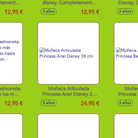
etamente
disney. Completamente
Disney.
 29cm
articulada 29cm
arti
12,95 €
12,95 €
3 años
3 años
shionista.
Muñeca Articulada
Muñec
e los más
Princesa Ariel Disney 38
Princesa
eniales
cm
12,95 €
24,95 €
3 años
3 años
 hippy
s surtidos