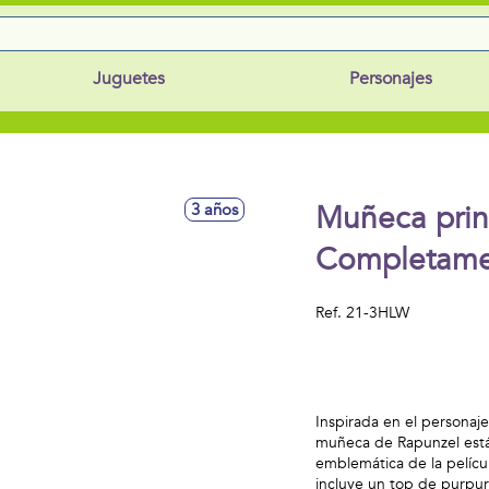
Juguetes
Personajes
Muñeca prin
3 años
Completamen
Ref.
21-3HLW
Inspirada en el personaj
muñeca de Rapunzel está l
emblemática de la películ
incluye un top de purpur