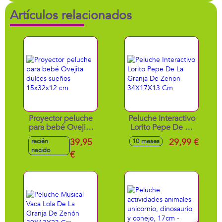
Artículos relacionados
Proyector peluche
Peluche Interactivo
para bebé Ovejita
Lorito Pepe De La
dulces sueños
Granja De Zenon
39,95
29,99 €
recién
10 meses
15x32x12 cm
34X17X13 Cm
nacido
€