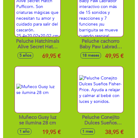
.12,7x22,9x22,9 cm
Peluche Hatchimals
Peluche cachorro
Alive Secret Hatch
Baby Paw Labrador
Pufficorn. Son
interactivo con más
69,95 €
49,95 €
5 años
18 meses
criaturas mágicas
de 15 sonidos y
que necesitan tu
reacciones y 7
amor y cuidado
funciones ¡su
para salir del
barriguita se
cascarón.
mueve cuando
25,4x20,02x20,02
respira! 20x29x13
cm
cm
Muñeco Gusy luz
Peluche Conejito
se ilumina 28 cm
Dulces Sueños
Fisher-Price. Ayuda
19,95 €
38,95 €
1 año
1 mes
a relajar y calmar al