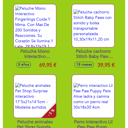
bebé con luces y
sonidos.
Peluche Mono
Peluche cachorro
Interactivo
Stitch Baby Paws
Fingerlings Cuida Y
con sonido y bolsa
69,95 €
39,95 €
8 años
18 meses
Mima. Con Mas De
transportable
200 Sonidos y
personalizada
Reacciones. Su
10,30x19x11,20 cm
Corazón Se Ilumina
Y Late.
29.8x33x19.1 cm
- 5 %
Peluche animales
Perro interactivo Lil
Pet Shop Surprise
Paw Paw Puppy