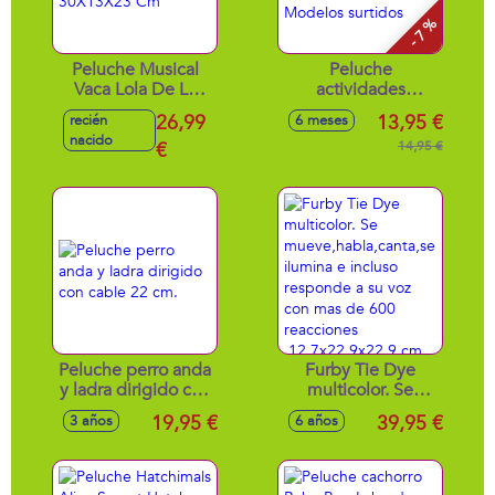
- 7 %
Peluche Musical
Peluche
Vaca Lola De La
actividades
Granja De Zenón
animales unicornio,
26,99
13,95 €
recién
6 meses
30X13X23 Cm
dinosaurio y
nacido
€
conejo, 17cm -
14,95 €
Modelos surtidos
Peluche perro anda
Furby Tie Dye
y ladra dirigido con
multicolor. Se
cable 22 cm.
mueve,habla,canta,se
19,95 €
39,95 €
3 años
6 años
ilumina e incluso
responde a su voz
con mas de 600
reacciones