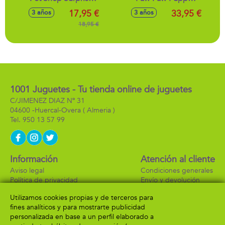
interactivo
Pets Alive ladra y
17,95 €
33,95 €
3 años
3 años
17'5x21x14'5cm -
camina como un
Modelos surtidos
18,95 €
perro real
30x18x30'4cm
1001 Juguetes - Tu tienda online de juguetes
C/JIMENEZ DIAZ Nº 31
04600 -
Huercal-Overa
( Almeria )
950 13 57 99
Información
Atención al cliente
Aviso legal
Condiciones generales
Política de privacidad
Envío y devolución
Política de cookies
Contacto
Utilizamos cookies propias y de terceros para
Formas de pago
fines analíticos y para mostrarte publicidad
personalizada en base a un perfil elaborado a