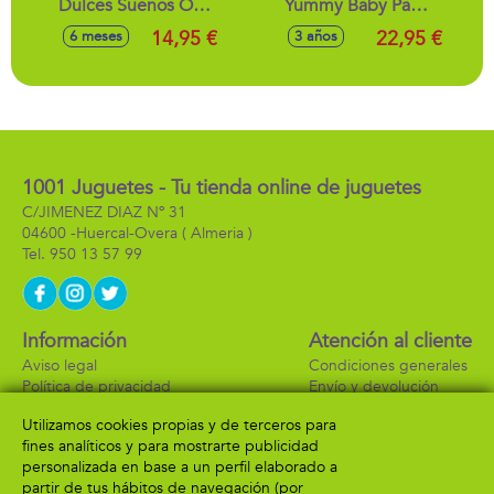
Dulces Sueños Oso
Yummy Baby Paws,
o Unicornio 25cm -
con sonido y bolsa
14,95 €
22,95 €
6 meses
3 años
Modelos surtidos
transportable
personalizada -
Modelos surtidos
1001 Juguetes - Tu tienda online de juguetes
C/JIMENEZ DIAZ Nº 31
04600 -
Huercal-Overa
( Almeria )
950 13 57 99
Información
Atención al cliente
Aviso legal
Condiciones generales
Política de privacidad
Envío y devolución
Política de cookies
Contacto
Utilizamos cookies propias y de terceros para
Formas de pago
fines analíticos y para mostrarte publicidad
personalizada en base a un perfil elaborado a
partir de tus hábitos de navegación (por