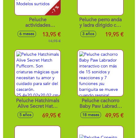
- 7 %
Peluche
Peluche perro anda
actividades
y ladra dirigido con
animales unicornio,
cable 22 cm.
13,95 €
19,95 €
6 meses
3 años
dinosaurio y
conejo, 17cm -
14,95 €
Modelos surtidos
Peluche Hatchimals
Peluche cachorro
Alive Secret Hatch
Baby Paw Labrador
Pufficorn. Son
interactivo con más
69,95 €
49,95 €
5 años
18 meses
criaturas mágicas
de 15 sonidos y
que necesitan tu
reacciones y 7
amor y cuidado
funciones ¡su
para salir del
barriguita se