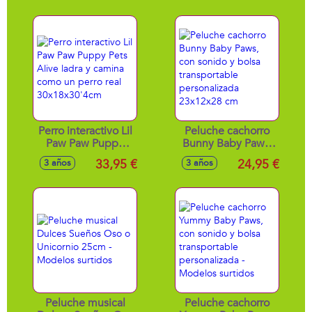
Reacciones. Su
Corazón Se Ilumina
Y Late.
29.8x33x19.1 cm
Perro interactivo Lil
Peluche cachorro
Paw Paw Puppy
Bunny Baby Paws,
Pets Alive ladra y
con sonido y bolsa
33,95 €
24,95 €
3 años
3 años
camina como un
transportable
perro real
personalizada
30x18x30'4cm
23x12x28 cm
Peluche musical
Peluche cachorro