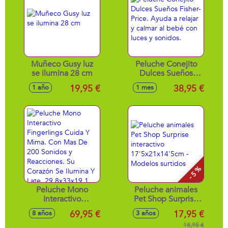
cascarón.
mueve cuando
25,4x20,02x20,02
respira! 20x29x13
cm
cm
Muñeco Gusy luz
Peluche Conejito
se ilumina 28 cm
Dulces Sueños
Fisher-Price. Ayuda
19,95 €
38,95 €
1 año
1 mes
a relajar y calmar al
bebé con luces y
sonidos.
- 5 %
Peluche Mono
Peluche animales
Interactivo
Pet Shop Surprise
Fingerlings Cuida Y
interactivo
69,95 €
17,95 €
8 años
3 años
Mima. Con Mas De
17'5x21x14'5cm -
200 Sonidos y
Modelos surtidos
18,95 €